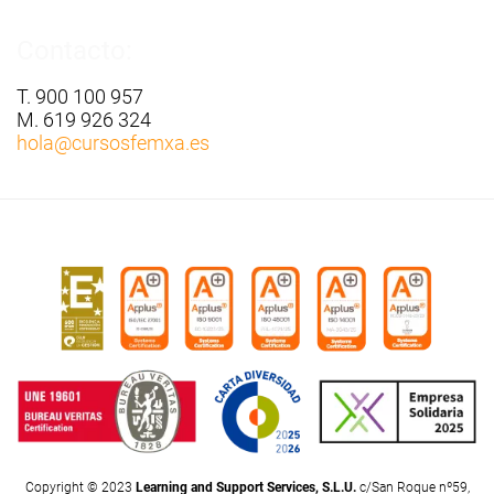
Contacto:
T. 900 100 957
M. 619 926 324
hola
@cursosfemxa.es
Copyright © 2023
Learning and Support Services, S.L.U.
c/San Roque nº59,