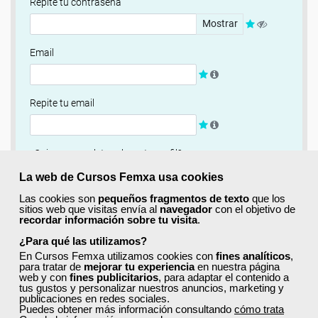
Repite tu contraseña
Mostrar
Email
Repite tu email
¿Quieres completar ahora tu perfil?
Si
No, completaré mi perfil más adelante
La web de Cursos Femxa usa cookies
Las cookies son
pequeños fragmentos de texto
que los
Newsletter
sitios web que visitas envía al
navegador
con el objetivo de
recordar información sobre tu visita
.
Si, quiero recibir información sobre cursos, ofertas
exclusivas y recursos para el aprendizaje.
¿Para qué las utilizamos?
En Cursos Femxa utilizamos cookies con
fines analíticos
,
para tratar de
mejorar tu experiencia
en nuestra página
Términos y condiciones
web y con
fines publicitarios
, para adaptar el contenido a
tus gustos y personalizar nuestros anuncios, marketing y
He leído y acepto la
Política de Privacidad
publicaciones en redes sociales.
Puedes obtener más información consultando
cómo trata