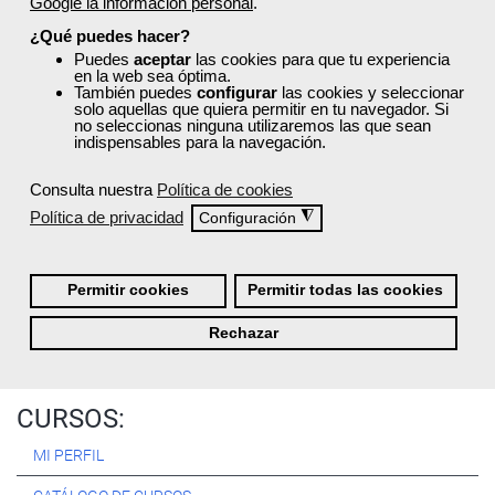
Google la información personal
.
Registrarse
¿Qué puedes hacer?
Puedes
aceptar
las cookies para que tu experiencia
en la web sea óptima.
También puedes
configurar
las cookies y seleccionar
solo aquellas que quiera permitir en tu navegador. Si
no seleccionas ninguna utilizaremos las que sean
Quiénes Somos:
indispensables para la navegación.
Especialistas en consultoría y
formación para el empleo
.
Consulta nuestra
Política de cookies
Nuestro objetivo diario es, única y exclusivamente, ayudarte a
Política de privacidad
◮
Configuración
conseguir tus metas profesionales ofreciéndote los mejores
cursos
del momento. ¿Te apuntas?
Permitir cookies
Permitir todas las cookies
Más sobre Femxa
Rechazar
CURSOS:
MI PERFIL