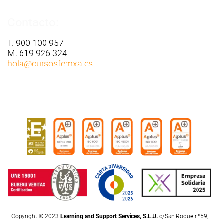
Contacto:
T. 900 100 957
M. 619 926 324
hola
@cursosfemxa.es
Copyright © 2023
Learning and Support Services, S.L.U.
c/San Roque nº59,