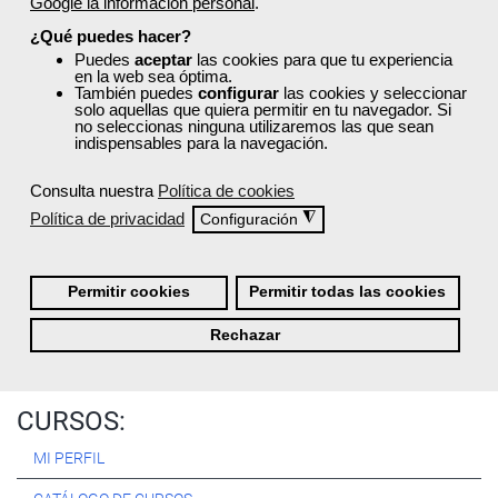
Google la información personal
.
Registrarse
¿Qué puedes hacer?
Puedes
aceptar
las cookies para que tu experiencia
en la web sea óptima.
También puedes
configurar
las cookies y seleccionar
solo aquellas que quiera permitir en tu navegador. Si
no seleccionas ninguna utilizaremos las que sean
Quiénes Somos:
indispensables para la navegación.
Especialistas en consultoría y
formación para el empleo
.
Consulta nuestra
Política de cookies
Nuestro objetivo diario es, única y exclusivamente, ayudarte a
Política de privacidad
◮
Configuración
conseguir tus metas profesionales ofreciéndote los mejores
cursos
del momento. ¿Te apuntas?
Permitir cookies
Permitir todas las cookies
Más sobre Femxa
Rechazar
CURSOS:
MI PERFIL