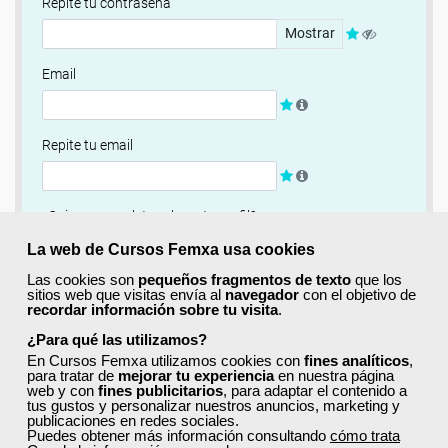
Repite tu contraseña
Mostrar
Email
Repite tu email
¿Quieres completar ahora tu perfil?
Si
No, completaré mi perfil más adelante
La web de Cursos Femxa usa cookies
Las cookies son
pequeños fragmentos de texto
que los
Newsletter
sitios web que visitas envía al
navegador
con el objetivo de
recordar información sobre tu visita
.
Si, quiero recibir información sobre cursos, ofertas
exclusivas y recursos para el aprendizaje.
¿Para qué las utilizamos?
En Cursos Femxa utilizamos cookies con
fines analíticos
,
para tratar de
mejorar tu experiencia
en nuestra página
Términos y condiciones
web y con
fines publicitarios
, para adaptar el contenido a
tus gustos y personalizar nuestros anuncios, marketing y
He leído y acepto la
Política de Privacidad
publicaciones en redes sociales.
Puedes obtener más información consultando
cómo trata