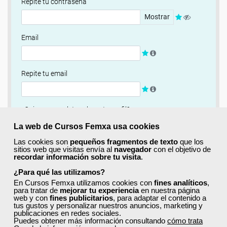
Repite tu contraseña
Mostrar
Email
Repite tu email
¿Quieres completar ahora tu perfil?
Si
No, completaré mi perfil más adelante
La web de Cursos Femxa usa cookies
Las cookies son
pequeños fragmentos de texto
que los
Newsletter
sitios web que visitas envía al
navegador
con el objetivo de
recordar información sobre tu visita
.
Si, quiero recibir información sobre cursos, ofertas
exclusivas y recursos para el aprendizaje.
¿Para qué las utilizamos?
En Cursos Femxa utilizamos cookies con
fines analíticos
,
para tratar de
mejorar tu experiencia
en nuestra página
Términos y condiciones
web y con
fines publicitarios
, para adaptar el contenido a
tus gustos y personalizar nuestros anuncios, marketing y
He leído y acepto la
Política de Privacidad
publicaciones en redes sociales.
Puedes obtener más información consultando
cómo trata