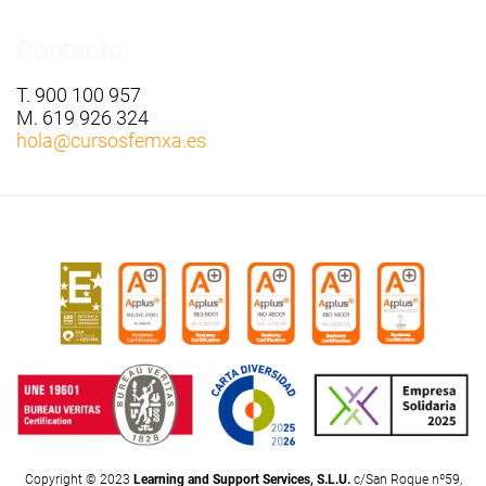
Contacto:
T. 900 100 957
M. 619 926 324
hola
@cursosfemxa.es
Copyright © 2023
Learning and Support Services, S.L.U.
c/San Roque nº59,