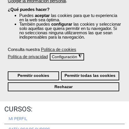
Google la información personal
.
Registrarse
¿Qué puedes hacer?
Puedes
aceptar
las cookies para que tu experiencia
en la web sea óptima.
También puedes
configurar
las cookies y seleccionar
solo aquellas que quiera permitir en tu navegador. Si
no seleccionas ninguna utilizaremos las que sean
Quiénes Somos:
indispensables para la navegación.
Especialistas en consultoría y
formación para el empleo
.
Consulta nuestra
Política de cookies
Nuestro objetivo diario es, única y exclusivamente, ayudarte a
Política de privacidad
◮
Configuración
conseguir tus metas profesionales ofreciéndote los mejores
cursos
del momento. ¿Te apuntas?
Permitir cookies
Permitir todas las cookies
Más sobre Femxa
Rechazar
CURSOS:
MI PERFIL