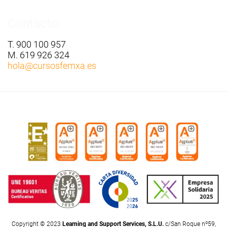
Contacto:
T. 900 100 957
M. 619 926 324
hola
@cursosfemxa.es
Copyright © 2023
Learning and Support Services, S.L.U.
c/San Roque nº59,