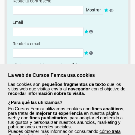
Repite tu contraseña
Mostrar
Email
Repite tu email
¿Quieres completar ahora tu perfil?
Si
No, completaré mi perfil más adelante
La web de Cursos Femxa usa cookies
Las cookies son
pequeños fragmentos de texto
que los
Newsletter
sitios web que visitas envía al
navegador
con el objetivo de
recordar información sobre tu visita
.
Si, quiero recibir información sobre cursos, ofertas
exclusivas y recursos para el aprendizaje.
¿Para qué las utilizamos?
En Cursos Femxa utilizamos cookies con
fines analíticos
,
para tratar de
mejorar tu experiencia
en nuestra página
Términos y condiciones
web y con
fines publicitarios
, para adaptar el contenido a
tus gustos y personalizar nuestros anuncios, marketing y
He leído y acepto la
Política de Privacidad
publicaciones en redes sociales.
Puedes obtener más información consultando
cómo trata