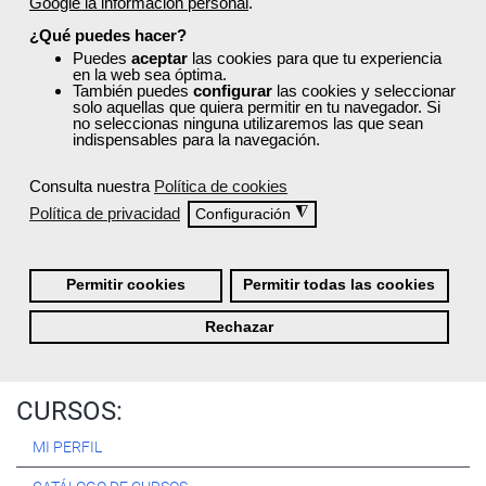
Google la información personal
.
Registrarse
¿Qué puedes hacer?
Puedes
aceptar
las cookies para que tu experiencia
en la web sea óptima.
También puedes
configurar
las cookies y seleccionar
solo aquellas que quiera permitir en tu navegador. Si
no seleccionas ninguna utilizaremos las que sean
Quiénes Somos:
indispensables para la navegación.
Especialistas en consultoría y
formación para el empleo
.
Consulta nuestra
Política de cookies
Nuestro objetivo diario es, única y exclusivamente, ayudarte a
Política de privacidad
◮
Configuración
conseguir tus metas profesionales ofreciéndote los mejores
cursos
del momento. ¿Te apuntas?
Permitir cookies
Permitir todas las cookies
Más sobre Femxa
Rechazar
CURSOS:
MI PERFIL