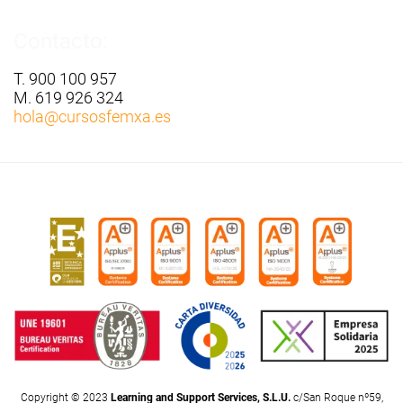
Contacto:
T. 900 100 957
M. 619 926 324
hola
@cursosfemxa.es
Copyright © 2023
Learning and Support Services, S.L.U.
c/San Roque nº59,