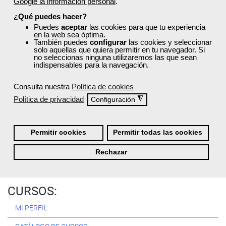
Google la información personal
.
Registrarse
¿Qué puedes hacer?
Puedes
aceptar
las cookies para que tu experiencia
en la web sea óptima.
También puedes
configurar
las cookies y seleccionar
solo aquellas que quiera permitir en tu navegador. Si
no seleccionas ninguna utilizaremos las que sean
Quiénes Somos:
indispensables para la navegación.
Especialistas en consultoría y
formación para el empleo
.
Consulta nuestra
Política de cookies
Nuestro objetivo diario es, única y exclusivamente, ayudarte a
Política de privacidad
◮
Configuración
conseguir tus metas profesionales ofreciéndote los mejores
cursos
del momento. ¿Te apuntas?
Permitir cookies
Permitir todas las cookies
Más sobre Femxa
Rechazar
CURSOS:
MI PERFIL