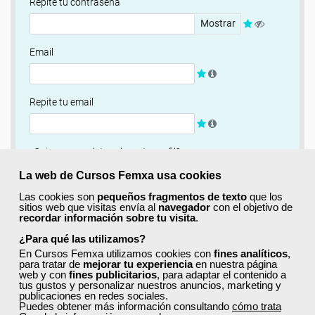
Repite tu contraseña
Mostrar
Email
Repite tu email
¿Quieres completar ahora tu perfil?
Si
No, completaré mi perfil más adelante
La web de Cursos Femxa usa cookies
Las cookies son
pequeños fragmentos de texto
que los
Newsletter
sitios web que visitas envía al
navegador
con el objetivo de
recordar información sobre tu visita
.
Si, quiero recibir información sobre cursos, ofertas
exclusivas y recursos para el aprendizaje.
¿Para qué las utilizamos?
En Cursos Femxa utilizamos cookies con
fines analíticos
,
para tratar de
mejorar tu experiencia
en nuestra página
Términos y condiciones
web y con
fines publicitarios
, para adaptar el contenido a
tus gustos y personalizar nuestros anuncios, marketing y
He leído y acepto la
Política de Privacidad
publicaciones en redes sociales.
Puedes obtener más información consultando
cómo trata