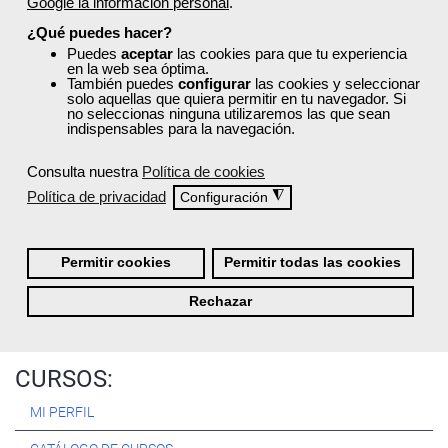
Google la información personal
.
Registrarse
¿Qué puedes hacer?
Puedes
aceptar
las cookies para que tu experiencia
en la web sea óptima.
También puedes
configurar
las cookies y seleccionar
solo aquellas que quiera permitir en tu navegador. Si
no seleccionas ninguna utilizaremos las que sean
Quiénes Somos:
indispensables para la navegación.
Especialistas en consultoría y
formación para el empleo
.
Consulta nuestra
Política de cookies
Nuestro objetivo diario es, única y exclusivamente, ayudarte a
Política de privacidad
◮
Configuración
conseguir tus metas profesionales ofreciéndote los mejores
cursos
del momento. ¿Te apuntas?
Permitir cookies
Permitir todas las cookies
Más sobre Femxa
Rechazar
CURSOS:
MI PERFIL