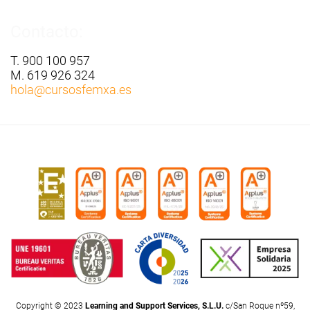
Contacto:
T. 900 100 957
M. 619 926 324
hola
@cursosfemxa.es
Copyright © 2023
Learning and Support Services, S.L.U.
c/San Roque nº59,