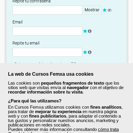
Repite tu contraseña
Mostrar
Email
Repite tu email
¿Quieres completar ahora tu perfil?
Si
No, completaré mi perfil más adelante
La web de Cursos Femxa usa cookies
Las cookies son
pequeños fragmentos de texto
que los
Newsletter
sitios web que visitas envía al
navegador
con el objetivo de
recordar información sobre tu visita
.
Si, quiero recibir información sobre cursos, ofertas
exclusivas y recursos para el aprendizaje.
¿Para qué las utilizamos?
En Cursos Femxa utilizamos cookies con
fines analíticos
,
para tratar de
mejorar tu experiencia
en nuestra página
Términos y condiciones
web y con
fines publicitarios
, para adaptar el contenido a
tus gustos y personalizar nuestros anuncios, marketing y
He leído y acepto la
Política de Privacidad
publicaciones en redes sociales.
Puedes obtener más información consultando
cómo trata