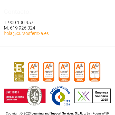
Contacto:
T. 900 100 957
M. 619 926 324
hola
@cursosfemxa.es
Copyright © 2023
Learning and Support Services, S.L.U.
c/San Roque nº59,