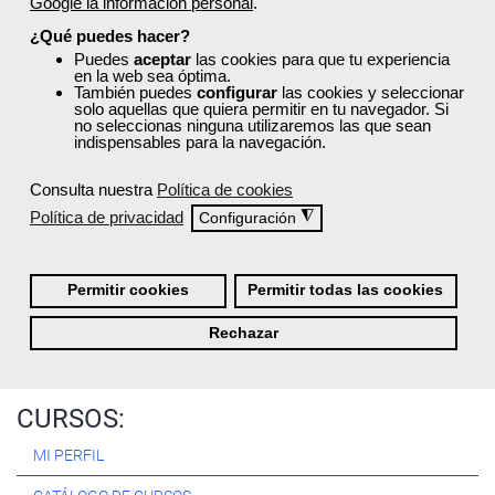
Google la información personal
.
Registrarse
¿Qué puedes hacer?
Puedes
aceptar
las cookies para que tu experiencia
en la web sea óptima.
También puedes
configurar
las cookies y seleccionar
solo aquellas que quiera permitir en tu navegador. Si
no seleccionas ninguna utilizaremos las que sean
Quiénes Somos:
indispensables para la navegación.
Especialistas en consultoría y
formación para el empleo
.
Consulta nuestra
Política de cookies
Nuestro objetivo diario es, única y exclusivamente, ayudarte a
Política de privacidad
◮
Configuración
conseguir tus metas profesionales ofreciéndote los mejores
cursos
del momento. ¿Te apuntas?
Permitir cookies
Permitir todas las cookies
Más sobre Femxa
Rechazar
CURSOS:
MI PERFIL