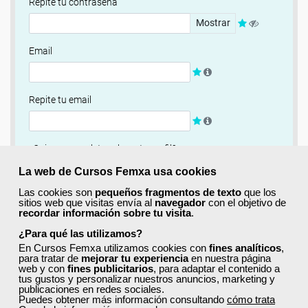
Repite tu contraseña
Mostrar
Email
Repite tu email
¿Quieres completar ahora tu perfil?
Si
No, completaré mi perfil más adelante
La web de Cursos Femxa usa cookies
Las cookies son
pequeños fragmentos de texto
que los
Newsletter
sitios web que visitas envía al
navegador
con el objetivo de
recordar información sobre tu visita
.
Si, quiero recibir información sobre cursos, ofertas
exclusivas y recursos para el aprendizaje.
¿Para qué las utilizamos?
En Cursos Femxa utilizamos cookies con
fines analíticos
,
para tratar de
mejorar tu experiencia
en nuestra página
Términos y condiciones
web y con
fines publicitarios
, para adaptar el contenido a
tus gustos y personalizar nuestros anuncios, marketing y
He leído y acepto la
Política de Privacidad
publicaciones en redes sociales.
Puedes obtener más información consultando
cómo trata