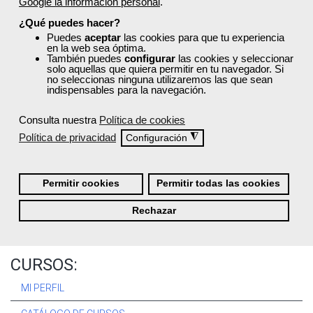
Google la información personal
.
Registrarse
¿Qué puedes hacer?
Puedes
aceptar
las cookies para que tu experiencia
en la web sea óptima.
También puedes
configurar
las cookies y seleccionar
solo aquellas que quiera permitir en tu navegador. Si
no seleccionas ninguna utilizaremos las que sean
Quiénes Somos:
indispensables para la navegación.
Especialistas en consultoría y
formación para el empleo
.
Consulta nuestra
Política de cookies
Nuestro objetivo diario es, única y exclusivamente, ayudarte a
Política de privacidad
◮
Configuración
conseguir tus metas profesionales ofreciéndote los mejores
cursos
del momento. ¿Te apuntas?
Permitir cookies
Permitir todas las cookies
Más sobre Femxa
Rechazar
CURSOS:
MI PERFIL