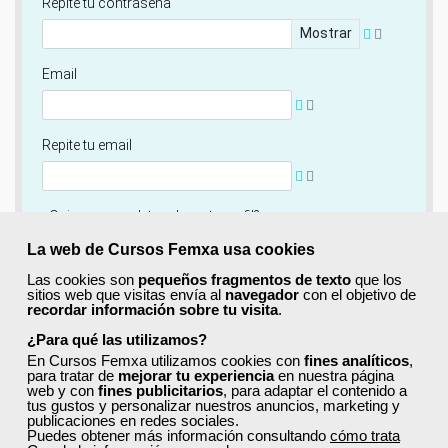
Repite tu contraseña
Mostrar
Email
Repite tu email
¿Quieres completar ahora tu perfil?
Si
No, completaré mi perfil más adelante
La web de Cursos Femxa usa cookies
Las cookies son
pequeños fragmentos de texto
que los
Newsletter
sitios web que visitas envía al
navegador
con el objetivo de
recordar información sobre tu visita
.
Si, quiero recibir información sobre cursos, ofertas
exclusivas y recursos para el aprendizaje.
¿Para qué las utilizamos?
En Cursos Femxa utilizamos cookies con
fines analíticos
,
para tratar de
mejorar tu experiencia
en nuestra página
Términos y condiciones
web y con
fines publicitarios
, para adaptar el contenido a
tus gustos y personalizar nuestros anuncios, marketing y
He leído y acepto la
Política de Privacidad
publicaciones en redes sociales.
Puedes obtener más información consultando
cómo trata