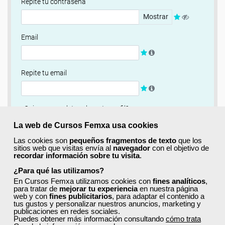
Repite tu contraseña
Mostrar
Email
Repite tu email
¿Quieres completar ahora tu perfil?
Si
No, completaré mi perfil más adelante
La web de Cursos Femxa usa cookies
Las cookies son
pequeños fragmentos de texto
que los
Newsletter
sitios web que visitas envía al
navegador
con el objetivo de
recordar información sobre tu visita
.
Si, quiero recibir información sobre cursos, ofertas
exclusivas y recursos para el aprendizaje.
¿Para qué las utilizamos?
En Cursos Femxa utilizamos cookies con
fines analíticos
,
para tratar de
mejorar tu experiencia
en nuestra página
Términos y condiciones
web y con
fines publicitarios
, para adaptar el contenido a
tus gustos y personalizar nuestros anuncios, marketing y
He leído y acepto la
Política de Privacidad
publicaciones en redes sociales.
Puedes obtener más información consultando
cómo trata