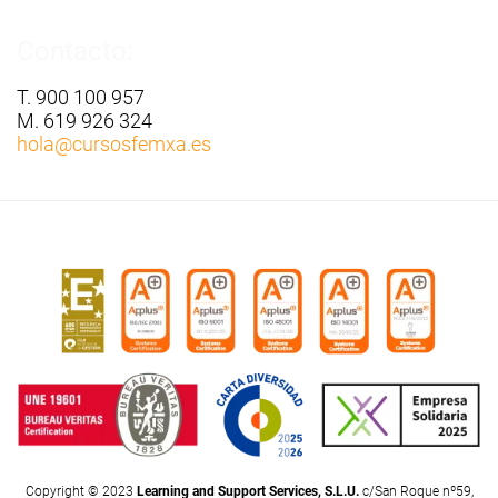
Contacto:
T. 900 100 957
M. 619 926 324
hola
@cursosfemxa.es
Copyright © 2023
Learning and Support Services, S.L.U.
c/San Roque nº59,