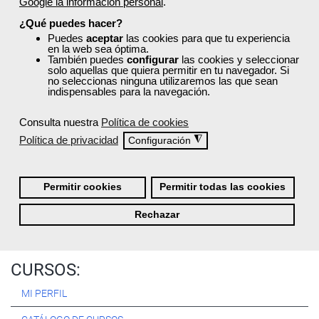
Google la información personal
.
Registrarse
¿Qué puedes hacer?
Puedes
aceptar
las cookies para que tu experiencia
en la web sea óptima.
También puedes
configurar
las cookies y seleccionar
solo aquellas que quiera permitir en tu navegador. Si
no seleccionas ninguna utilizaremos las que sean
Quiénes Somos:
indispensables para la navegación.
Especialistas en consultoría y
formación para el empleo
.
Consulta nuestra
Política de cookies
Nuestro objetivo diario es, única y exclusivamente, ayudarte a
Política de privacidad
◮
Configuración
conseguir tus metas profesionales ofreciéndote los mejores
cursos
del momento. ¿Te apuntas?
Permitir cookies
Permitir todas las cookies
Más sobre Femxa
Rechazar
CURSOS:
MI PERFIL