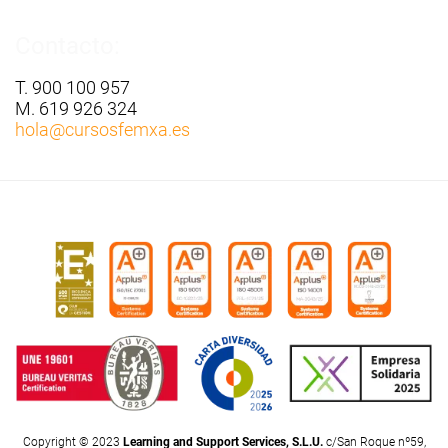
Contacto:
T. 900 100 957
M. 619 926 324
hola
@cursosfemxa.es
Copyright © 2023
Learning and Support Services, S.L.U.
c/San Roque nº59,