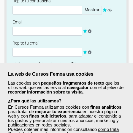
Repite tu contraseña
Mostrar
Email
Repite tu email
¿Quieres completar ahora tu perfil?
Si
No, completaré mi perfil más adelante
La web de Cursos Femxa usa cookies
Las cookies son
pequeños fragmentos de texto
que los
Newsletter
sitios web que visitas envía al
navegador
con el objetivo de
recordar información sobre tu visita
.
Si, quiero recibir información sobre cursos, ofertas
exclusivas y recursos para el aprendizaje.
¿Para qué las utilizamos?
En Cursos Femxa utilizamos cookies con
fines analíticos
,
para tratar de
mejorar tu experiencia
en nuestra página
Términos y condiciones
web y con
fines publicitarios
, para adaptar el contenido a
tus gustos y personalizar nuestros anuncios, marketing y
He leído y acepto la
Política de Privacidad
publicaciones en redes sociales.
Puedes obtener más información consultando
cómo trata