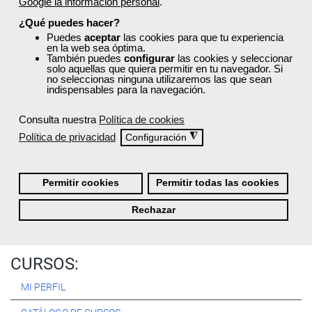
Google la información personal
.
Registrarse
¿Qué puedes hacer?
Puedes
aceptar
las cookies para que tu experiencia
en la web sea óptima.
También puedes
configurar
las cookies y seleccionar
solo aquellas que quiera permitir en tu navegador. Si
no seleccionas ninguna utilizaremos las que sean
Quiénes Somos:
indispensables para la navegación.
Especialistas en consultoría y
formación para el empleo
.
Consulta nuestra
Política de cookies
Nuestro objetivo diario es, única y exclusivamente, ayudarte a
Política de privacidad
◮
Configuración
conseguir tus metas profesionales ofreciéndote los mejores
cursos
del momento. ¿Te apuntas?
Permitir cookies
Permitir todas las cookies
Más sobre Femxa
Rechazar
CURSOS:
MI PERFIL