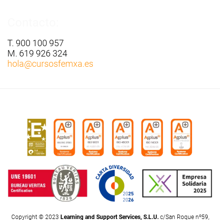
Contacto:
T. 900 100 957
M. 619 926 324
hola
@cursosfemxa.es
Copyright © 2023
Learning and Support Services, S.L.U.
c/San Roque nº59,