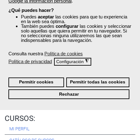
Google la información personal
.
Registrarse
¿Qué puedes hacer?
Puedes
aceptar
las cookies para que tu experiencia
en la web sea óptima.
También puedes
configurar
las cookies y seleccionar
solo aquellas que quiera permitir en tu navegador. Si
no seleccionas ninguna utilizaremos las que sean
Quiénes Somos:
indispensables para la navegación.
Especialistas en consultoría y
formación para el empleo
.
Consulta nuestra
Política de cookies
Nuestro objetivo diario es, única y exclusivamente, ayudarte a
Política de privacidad
◮
Configuración
conseguir tus metas profesionales ofreciéndote los mejores
cursos
del momento. ¿Te apuntas?
Permitir cookies
Permitir todas las cookies
Más sobre Femxa
Rechazar
CURSOS:
MI PERFIL