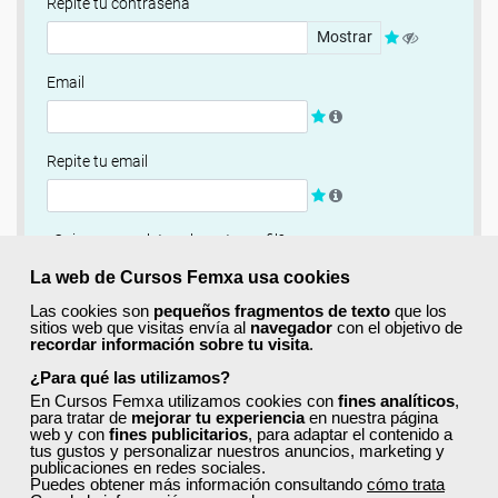
Repite tu contraseña
Mostrar
Email
Repite tu email
¿Quieres completar ahora tu perfil?
Si
No, completaré mi perfil más adelante
La web de Cursos Femxa usa cookies
Las cookies son
pequeños fragmentos de texto
que los
Newsletter
sitios web que visitas envía al
navegador
con el objetivo de
recordar información sobre tu visita
.
Si, quiero recibir información sobre cursos, ofertas
exclusivas y recursos para el aprendizaje.
¿Para qué las utilizamos?
En Cursos Femxa utilizamos cookies con
fines analíticos
,
para tratar de
mejorar tu experiencia
en nuestra página
Términos y condiciones
web y con
fines publicitarios
, para adaptar el contenido a
tus gustos y personalizar nuestros anuncios, marketing y
He leído y acepto la
Política de Privacidad
publicaciones en redes sociales.
Puedes obtener más información consultando
cómo trata