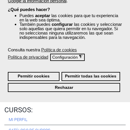
Google la información personal
.
Registrarse
¿Qué puedes hacer?
Puedes
aceptar
las cookies para que tu experiencia
en la web sea óptima.
También puedes
configurar
las cookies y seleccionar
solo aquellas que quiera permitir en tu navegador. Si
no seleccionas ninguna utilizaremos las que sean
Quiénes Somos:
indispensables para la navegación.
Especialistas en consultoría y
formación para el empleo
.
Consulta nuestra
Política de cookies
Nuestro objetivo diario es, única y exclusivamente, ayudarte a
Política de privacidad
◮
Configuración
conseguir tus metas profesionales ofreciéndote los mejores
cursos
del momento. ¿Te apuntas?
Permitir cookies
Permitir todas las cookies
Más sobre Femxa
Rechazar
CURSOS:
MI PERFIL