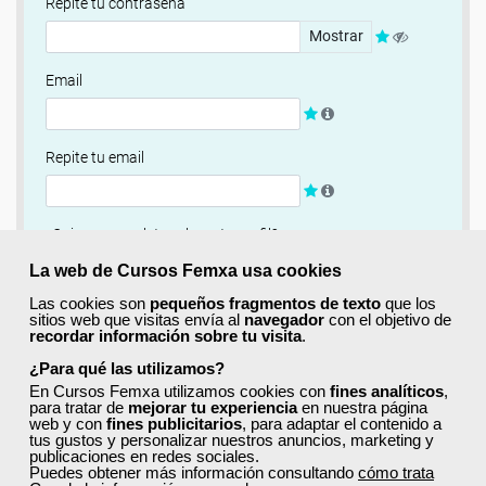
Repite tu contraseña
Mostrar
Email
Repite tu email
¿Quieres completar ahora tu perfil?
Si
No, completaré mi perfil más adelante
La web de Cursos Femxa usa cookies
Las cookies son
pequeños fragmentos de texto
que los
Newsletter
sitios web que visitas envía al
navegador
con el objetivo de
recordar información sobre tu visita
.
Si, quiero recibir información sobre cursos, ofertas
exclusivas y recursos para el aprendizaje.
¿Para qué las utilizamos?
En Cursos Femxa utilizamos cookies con
fines analíticos
,
para tratar de
mejorar tu experiencia
en nuestra página
Términos y condiciones
web y con
fines publicitarios
, para adaptar el contenido a
tus gustos y personalizar nuestros anuncios, marketing y
He leído y acepto la
Política de Privacidad
publicaciones en redes sociales.
Puedes obtener más información consultando
cómo trata