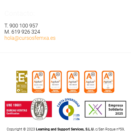
Contacto:
T. 900 100 957
M. 619 926 324
hola
@cursosfemxa.es
Copyright © 2023
Learning and Support Services, S.L.U.
c/San Roque nº59,