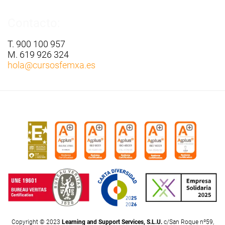
Contacto:
T. 900 100 957
M. 619 926 324
hola
@cursosfemxa.es
Copyright © 2023
Learning and Support Services, S.L.U.
c/San Roque nº59,