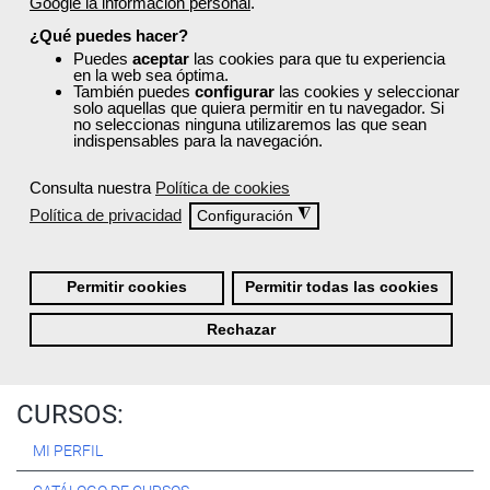
Google la información personal
.
Registrarse
¿Qué puedes hacer?
Puedes
aceptar
las cookies para que tu experiencia
en la web sea óptima.
También puedes
configurar
las cookies y seleccionar
solo aquellas que quiera permitir en tu navegador. Si
no seleccionas ninguna utilizaremos las que sean
Quiénes Somos:
indispensables para la navegación.
Especialistas en consultoría y
formación para el empleo
.
Consulta nuestra
Política de cookies
Nuestro objetivo diario es, única y exclusivamente, ayudarte a
Política de privacidad
◮
Configuración
conseguir tus metas profesionales ofreciéndote los mejores
cursos
del momento. ¿Te apuntas?
Permitir cookies
Permitir todas las cookies
Más sobre Femxa
Rechazar
CURSOS:
MI PERFIL