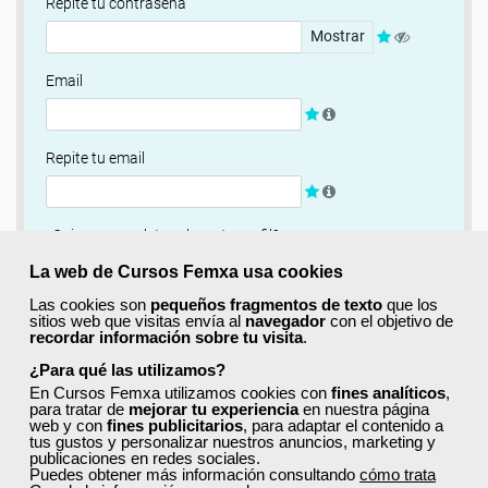
Repite tu contraseña
Mostrar
Email
Repite tu email
¿Quieres completar ahora tu perfil?
Si
No, completaré mi perfil más adelante
La web de Cursos Femxa usa cookies
Las cookies son
pequeños fragmentos de texto
que los
Newsletter
sitios web que visitas envía al
navegador
con el objetivo de
recordar información sobre tu visita
.
Si, quiero recibir información sobre cursos, ofertas
exclusivas y recursos para el aprendizaje.
¿Para qué las utilizamos?
En Cursos Femxa utilizamos cookies con
fines analíticos
,
para tratar de
mejorar tu experiencia
en nuestra página
Términos y condiciones
web y con
fines publicitarios
, para adaptar el contenido a
tus gustos y personalizar nuestros anuncios, marketing y
He leído y acepto la
Política de Privacidad
publicaciones en redes sociales.
Puedes obtener más información consultando
cómo trata