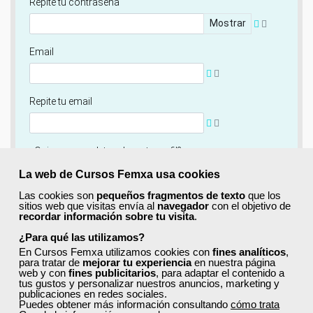
Repite tu contraseña
Mostrar
Email
Repite tu email
¿Quieres completar ahora tu perfil?
Si
No, completaré mi perfil más adelante
La web de Cursos Femxa usa cookies
Las cookies son
pequeños fragmentos de texto
que los
Newsletter
sitios web que visitas envía al
navegador
con el objetivo de
recordar información sobre tu visita
.
Si, quiero recibir información sobre cursos, ofertas
exclusivas y recursos para el aprendizaje.
¿Para qué las utilizamos?
En Cursos Femxa utilizamos cookies con
fines analíticos
,
para tratar de
mejorar tu experiencia
en nuestra página
Términos y condiciones
web y con
fines publicitarios
, para adaptar el contenido a
tus gustos y personalizar nuestros anuncios, marketing y
He leído y acepto la
Política de Privacidad
publicaciones en redes sociales.
Puedes obtener más información consultando
cómo trata