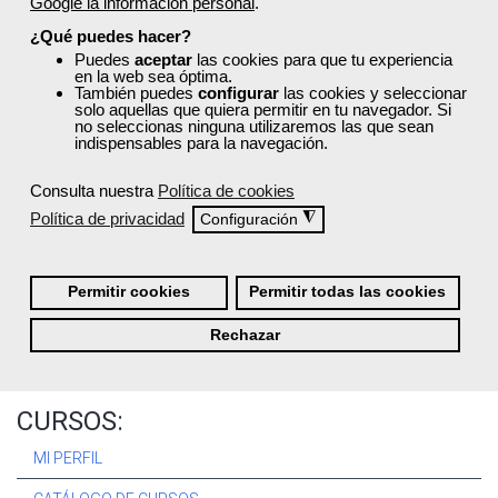
Google la información personal
.
Registrarse
¿Qué puedes hacer?
Puedes
aceptar
las cookies para que tu experiencia
en la web sea óptima.
También puedes
configurar
las cookies y seleccionar
solo aquellas que quiera permitir en tu navegador. Si
no seleccionas ninguna utilizaremos las que sean
Quiénes Somos:
indispensables para la navegación.
Especialistas en consultoría y
formación para el empleo
.
Consulta nuestra
Política de cookies
Nuestro objetivo diario es, única y exclusivamente, ayudarte a
Política de privacidad
◮
Configuración
conseguir tus metas profesionales ofreciéndote los mejores
cursos
del momento. ¿Te apuntas?
Permitir cookies
Permitir todas las cookies
Más sobre Femxa
Rechazar
CURSOS:
MI PERFIL