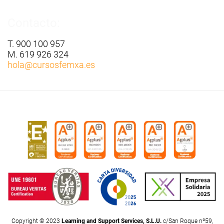
Contacto:
T. 900 100 957
M. 619 926 324
hola
@cursosfemxa.es
Copyright © 2023
Learning and Support Services, S.L.U.
c/San Roque nº59,