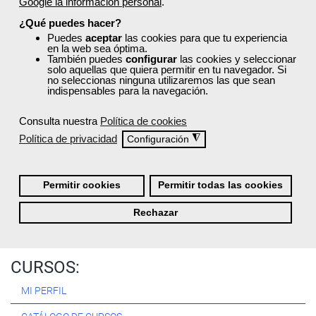
Google la información personal
.
Registrarse
¿Qué puedes hacer?
Puedes
aceptar
las cookies para que tu experiencia
en la web sea óptima.
También puedes
configurar
las cookies y seleccionar
solo aquellas que quiera permitir en tu navegador. Si
no seleccionas ninguna utilizaremos las que sean
Quiénes Somos:
indispensables para la navegación.
Especialistas en consultoría y
formación para el empleo
.
Consulta nuestra
Política de cookies
Nuestro objetivo diario es, única y exclusivamente, ayudarte a
Política de privacidad
◮
Configuración
conseguir tus metas profesionales ofreciéndote los mejores
cursos
del momento. ¿Te apuntas?
Permitir cookies
Permitir todas las cookies
Más sobre Femxa
Rechazar
CURSOS:
MI PERFIL