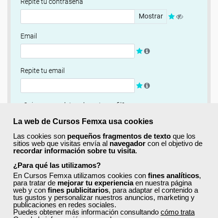
Repite tu contraseña
Mostrar
Email
Repite tu email
¿Quieres completar ahora tu perfil?
Si
No, completaré mi perfil más adelante
La web de Cursos Femxa usa cookies
Las cookies son
pequeños fragmentos de texto
que los
Newsletter
sitios web que visitas envía al
navegador
con el objetivo de
recordar información sobre tu visita
.
Si, quiero recibir información sobre cursos, ofertas
exclusivas y recursos para el aprendizaje.
¿Para qué las utilizamos?
En Cursos Femxa utilizamos cookies con
fines analíticos
,
para tratar de
mejorar tu experiencia
en nuestra página
Términos y condiciones
web y con
fines publicitarios
, para adaptar el contenido a
tus gustos y personalizar nuestros anuncios, marketing y
He leído y acepto la
Política de Privacidad
publicaciones en redes sociales.
Puedes obtener más información consultando
cómo trata