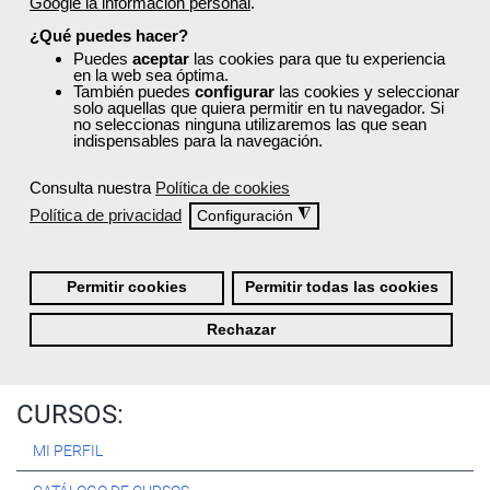
Google la información personal
.
Registrarse
¿Qué puedes hacer?
Puedes
aceptar
las cookies para que tu experiencia
en la web sea óptima.
También puedes
configurar
las cookies y seleccionar
solo aquellas que quiera permitir en tu navegador. Si
no seleccionas ninguna utilizaremos las que sean
Quiénes Somos:
indispensables para la navegación.
Especialistas en consultoría y
formación para el empleo
.
Consulta nuestra
Política de cookies
Nuestro objetivo diario es, única y exclusivamente, ayudarte a
Política de privacidad
◮
Configuración
conseguir tus metas profesionales ofreciéndote los mejores
cursos
del momento. ¿Te apuntas?
Permitir cookies
Permitir todas las cookies
Más sobre Femxa
Rechazar
CURSOS:
MI PERFIL