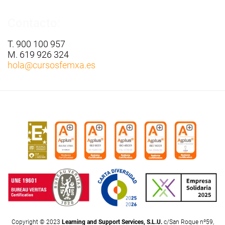
Contacto:
T. 900 100 957
M. 619 926 324
hola
@cursosfemxa.es
Copyright © 2023
Learning and Support Services, S.L.U.
c/San Roque nº59,