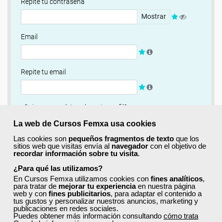
Repite tu contraseña
Mostrar
Email
Repite tu email
¿Quieres completar ahora tu perfil?
Si
No, completaré mi perfil más adelante
La web de Cursos Femxa usa cookies
Las cookies son
pequeños fragmentos de texto
que los
Newsletter
sitios web que visitas envía al
navegador
con el objetivo de
recordar información sobre tu visita
.
Si, quiero recibir información sobre cursos, ofertas
exclusivas y recursos para el aprendizaje.
¿Para qué las utilizamos?
En Cursos Femxa utilizamos cookies con
fines analíticos
,
para tratar de
mejorar tu experiencia
en nuestra página
Términos y condiciones
web y con
fines publicitarios
, para adaptar el contenido a
tus gustos y personalizar nuestros anuncios, marketing y
He leído y acepto la
Política de Privacidad
publicaciones en redes sociales.
Puedes obtener más información consultando
cómo trata