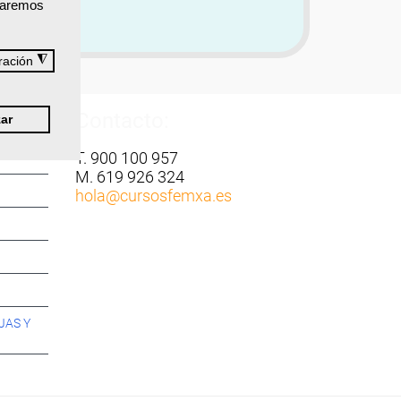
izaremos
◮
ración
Contacto:
ar
T. 900 100 957
M. 619 926 324
hola
@cursosfemxa.es
JAS Y