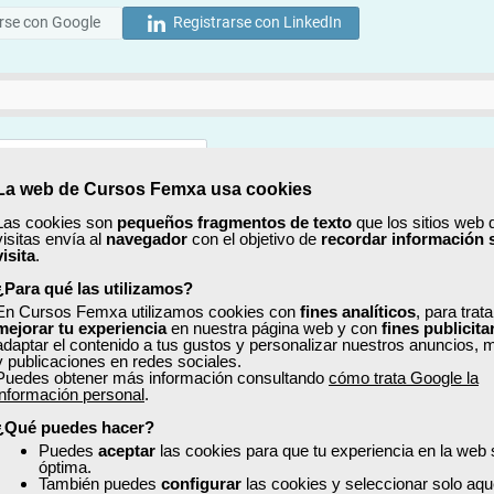
rse con Google
Registrarse con LinkedIn
La web de Cursos Femxa usa cookies
Mostrar
Las cookies son
pequeños fragmentos de texto
que los sitios web 
visitas envía al
navegador
con el objetivo de
recordar información 
Mostrar
visita
.
¿Para qué las utilizamos?
En Cursos Femxa utilizamos cookies con
fines analíticos
, para trat
mejorar tu experiencia
en nuestra página web y con
fines publicita
adaptar el contenido a tus gustos y personalizar nuestros anuncios, 
y publicaciones en redes sociales.
Puedes obtener más información consultando
cómo trata Google la
No, completaré mi perfil más adelante
información personal
.
uiero recibir información sobre cursos, ofertas exclusivas y recursos para 
¿Qué puedes hacer?
Puedes
aceptar
las cookies para que tu experiencia en la web
óptima.
ído y acepto la
Política de Privacidad
También puedes
configurar
las cookies y seleccionar solo aqu