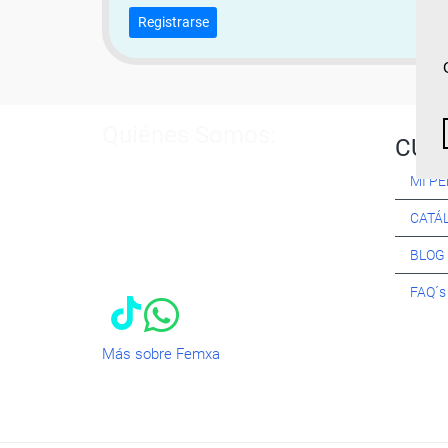
Registrarse
Quiénes Somos:
CUR
Especialistas en consultoría y
MI PE
formación para el empleo
. Nuestro
objetivo diario es, única y
CATÁ
exclusivamente, ayudarte a conseguir
tus metas profesionales ofreciéndote
BLOG
los mejores
cursos
del momento. ¿Te
apuntas?
FAQ´
Más sobre Femxa