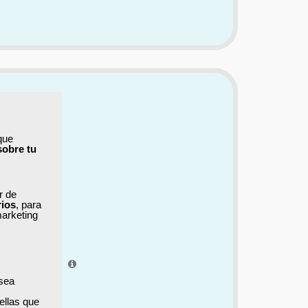
que
sobre tu
ar de
rios
, para
marketing
el aprendizaje.
 sea
ellas que