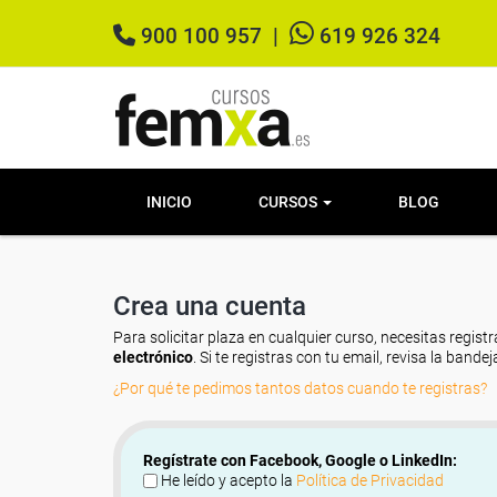
900 100 957
|
619 926 324
INICIO
CURSOS
BLOG
Crea una cuenta
Para solicitar plaza en cualquier curso, necesitas registr
electrónico
. Si te registras con tu email, revisa la band
¿Por qué te pedimos tantos datos cuando te registras?
Regístrate con Facebook, Google o LinkedIn:
He leído y acepto la
Política de Privacidad