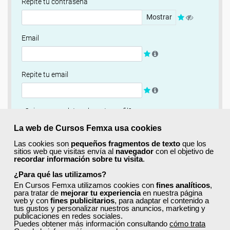
Repite tu contraseña
Mostrar
Email
Repite tu email
¿Quieres completar ahora tu perfil?
Si
No, completaré mi perfil más adelante
La web de Cursos Femxa usa cookies
Las cookies son
pequeños fragmentos de texto
que los
Newsletter
sitios web que visitas envía al
navegador
con el objetivo de
recordar información sobre tu visita
.
Si, quiero recibir información sobre cursos, ofertas
exclusivas y recursos para el aprendizaje.
¿Para qué las utilizamos?
En Cursos Femxa utilizamos cookies con
fines analíticos
,
para tratar de
mejorar tu experiencia
en nuestra página
Términos y condiciones
web y con
fines publicitarios
, para adaptar el contenido a
tus gustos y personalizar nuestros anuncios, marketing y
He leído y acepto la
Política de Privacidad
publicaciones en redes sociales.
Puedes obtener más información consultando
cómo trata