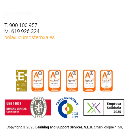
Contacto:
T. 900 100 957
M. 619 926 324
hola
@cursosfemxa.es
Copyright © 2023
Learning and Support Services, S.L.U.
c/San Roque nº59,