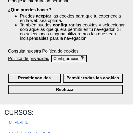
Google la información personal
.
Registrarse
¿Qué puedes hacer?
Puedes
aceptar
las cookies para que tu experiencia
en la web sea óptima.
También puedes
configurar
las cookies y seleccionar
solo aquellas que quiera permitir en tu navegador. Si
no seleccionas ninguna utilizaremos las que sean
Quiénes Somos:
indispensables para la navegación.
Especialistas en consultoría y
formación para el empleo
.
Consulta nuestra
Política de cookies
Nuestro objetivo diario es, única y exclusivamente, ayudarte a
Política de privacidad
◮
Configuración
conseguir tus metas profesionales ofreciéndote los mejores
cursos
del momento. ¿Te apuntas?
Permitir cookies
Permitir todas las cookies
Más sobre Femxa
Rechazar
CURSOS:
MI PERFIL