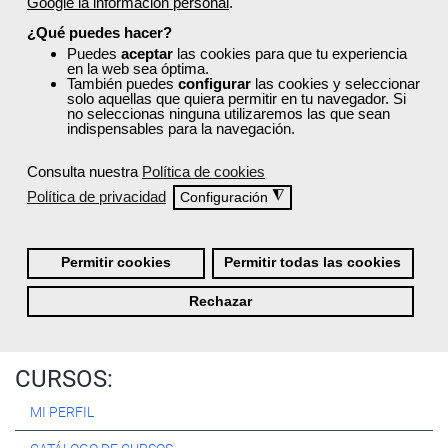
Google la información personal
.
Registrarse
¿Qué puedes hacer?
Puedes
aceptar
las cookies para que tu experiencia
en la web sea óptima.
También puedes
configurar
las cookies y seleccionar
solo aquellas que quiera permitir en tu navegador. Si
no seleccionas ninguna utilizaremos las que sean
Quiénes Somos:
indispensables para la navegación.
Especialistas en consultoría y
formación para el empleo
.
Consulta nuestra
Política de cookies
Nuestro objetivo diario es, única y exclusivamente, ayudarte a
Política de privacidad
◮
Configuración
conseguir tus metas profesionales ofreciéndote los mejores
cursos
del momento. ¿Te apuntas?
Permitir cookies
Permitir todas las cookies
Más sobre Femxa
Rechazar
CURSOS:
MI PERFIL