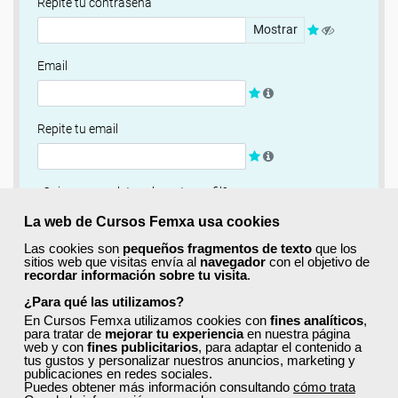
Repite tu contraseña
Mostrar
Email
Repite tu email
¿Quieres completar ahora tu perfil?
Si
No, completaré mi perfil más adelante
La web de Cursos Femxa usa cookies
Las cookies son
pequeños fragmentos de texto
que los
Newsletter
sitios web que visitas envía al
navegador
con el objetivo de
recordar información sobre tu visita
.
Si, quiero recibir información sobre cursos, ofertas
exclusivas y recursos para el aprendizaje.
¿Para qué las utilizamos?
En Cursos Femxa utilizamos cookies con
fines analíticos
,
para tratar de
mejorar tu experiencia
en nuestra página
Términos y condiciones
web y con
fines publicitarios
, para adaptar el contenido a
tus gustos y personalizar nuestros anuncios, marketing y
He leído y acepto la
Política de Privacidad
publicaciones en redes sociales.
Puedes obtener más información consultando
cómo trata