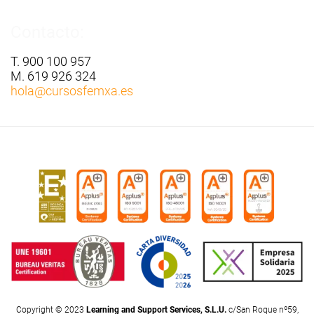
Contacto:
T. 900 100 957
M. 619 926 324
hola
@cursosfemxa.es
Copyright © 2023
Learning and Support Services, S.L.U.
c/San Roque nº59,