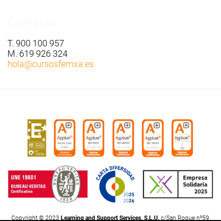
Contacto:
T. 900 100 957
M. 619 926 324
hola
@cursosfemxa.es
Copyright © 2023
Learning and Support Services, S.L.U.
c/San Roque nº59,