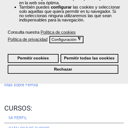
en la web sea óptima.
Registrarse
También puedes
configurar
las cookies y seleccionar
solo aquellas que quiera permitir en tu navegador. Si
no seleccionas ninguna utilizaremos las que sean
indispensables para la navegación.
Consulta nuestra
Política de cookies
Quiénes Somos:
Política de privacidad
◮
Configuración
Especialistas en consultoría y
formación para el empleo
.
Nuestro objetivo diario es, única y exclusivamente, ayudarte a
conseguir tus metas profesionales ofreciéndote los mejores
Permitir cookies
Permitir todas las cookies
cursos
del momento. ¿Te apuntas?
Rechazar
Más sobre Femxa
CURSOS:
MI PERFIL