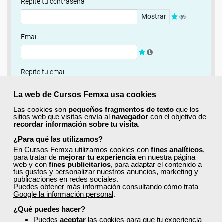
Repite tu contraseña
Mostrar
Email
Repite tu email
La web de Cursos Femxa usa cookies
¿Quieres completar ahora tu perfil?
Las cookies son
pequeños fragmentos de texto
que los
sitios web que visitas envía al
navegador
con el objetivo de
Si
No, completaré mi perfil más adelante
recordar información sobre tu visita
.
¿Para qué las utilizamos?
Newsletter
En Cursos Femxa utilizamos cookies con
fines analíticos
,
Si, quiero recibir información sobre cursos, ofertas
para tratar de
mejorar tu experiencia
en nuestra página
web y con
fines publicitarios
, para adaptar el contenido a
exclusivas y recursos para el aprendizaje.
tus gustos y personalizar nuestros anuncios, marketing y
publicaciones en redes sociales.
Puedes obtener más información consultando
cómo trata
Términos y condiciones
Google la información personal
.
He leído y acepto la
Política de Privacidad
¿Qué puedes hacer?
Puedes
aceptar
las cookies para que tu experiencia