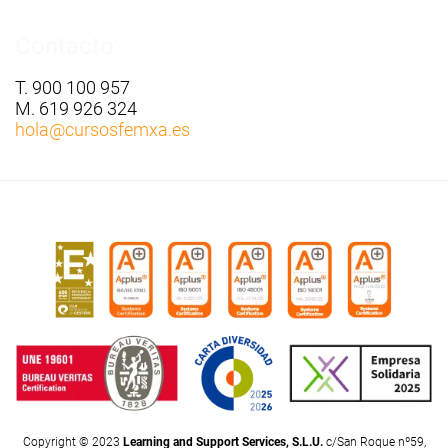
Contacto:
T. 900 100 957
M. 619 926 324
hola
@cursosfemxa.es
Copyright © 2023
Learning and Support Services, S.L.U.
c/San Roque nº59,