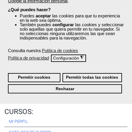
Google la información personal
.
Registrarse
¿Qué puedes hacer?
Puedes
aceptar
las cookies para que tu experiencia
en la web sea óptima.
También puedes
configurar
las cookies y seleccionar
solo aquellas que quiera permitir en tu navegador. Si
no seleccionas ninguna utilizaremos las que sean
Quiénes Somos:
indispensables para la navegación.
Especialistas en consultoría y
formación para el empleo
.
Consulta nuestra
Política de cookies
Nuestro objetivo diario es, única y exclusivamente, ayudarte a
Política de privacidad
◮
Configuración
conseguir tus metas profesionales ofreciéndote los mejores
cursos
del momento. ¿Te apuntas?
Permitir cookies
Permitir todas las cookies
Más sobre Femxa
Rechazar
CURSOS:
MI PERFIL