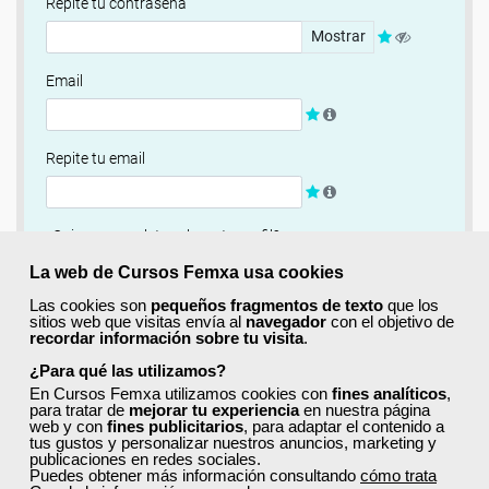
Repite tu contraseña
Mostrar
Email
Repite tu email
¿Quieres completar ahora tu perfil?
Si
No, completaré mi perfil más adelante
La web de Cursos Femxa usa cookies
Las cookies son
pequeños fragmentos de texto
que los
Newsletter
sitios web que visitas envía al
navegador
con el objetivo de
recordar información sobre tu visita
.
Si, quiero recibir información sobre cursos, ofertas
exclusivas y recursos para el aprendizaje.
¿Para qué las utilizamos?
En Cursos Femxa utilizamos cookies con
fines analíticos
,
para tratar de
mejorar tu experiencia
en nuestra página
Términos y condiciones
web y con
fines publicitarios
, para adaptar el contenido a
tus gustos y personalizar nuestros anuncios, marketing y
He leído y acepto la
Política de Privacidad
publicaciones en redes sociales.
Puedes obtener más información consultando
cómo trata