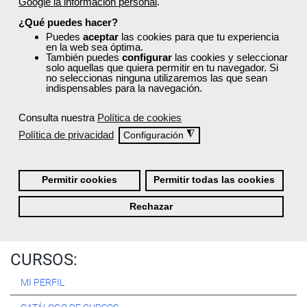
Google la información personal
.
Registrarse
¿Qué puedes hacer?
Puedes
aceptar
las cookies para que tu experiencia
en la web sea óptima.
También puedes
configurar
las cookies y seleccionar
solo aquellas que quiera permitir en tu navegador. Si
no seleccionas ninguna utilizaremos las que sean
Quiénes Somos:
indispensables para la navegación.
Especialistas en consultoría y
formación para el empleo
.
Consulta nuestra
Política de cookies
Nuestro objetivo diario es, única y exclusivamente, ayudarte a
Política de privacidad
◮
Configuración
conseguir tus metas profesionales ofreciéndote los mejores
cursos
del momento. ¿Te apuntas?
Permitir cookies
Permitir todas las cookies
Más sobre Femxa
Rechazar
CURSOS:
MI PERFIL