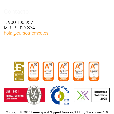
Contacto:
T. 900 100 957
M. 619 926 324
hola
@cursosfemxa.es
Copyright © 2023
Learning and Support Services, S.L.U.
c/San Roque nº59,