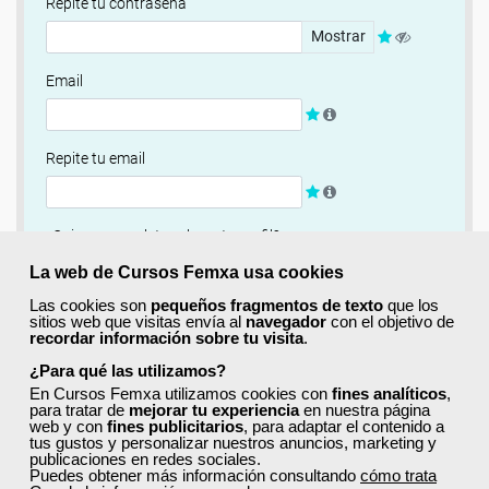
Repite tu contraseña
Mostrar
Email
Repite tu email
¿Quieres completar ahora tu perfil?
Si
No, completaré mi perfil más adelante
La web de Cursos Femxa usa cookies
Las cookies son
pequeños fragmentos de texto
que los
Newsletter
sitios web que visitas envía al
navegador
con el objetivo de
recordar información sobre tu visita
.
Si, quiero recibir información sobre cursos, ofertas
exclusivas y recursos para el aprendizaje.
¿Para qué las utilizamos?
En Cursos Femxa utilizamos cookies con
fines analíticos
,
para tratar de
mejorar tu experiencia
en nuestra página
Términos y condiciones
web y con
fines publicitarios
, para adaptar el contenido a
tus gustos y personalizar nuestros anuncios, marketing y
He leído y acepto la
Política de Privacidad
publicaciones en redes sociales.
Puedes obtener más información consultando
cómo trata