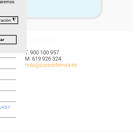
izaremos
◮
ración
Contacto:
ar
T. 900 100 957
M. 619 926 324
hola
@cursosfemxa.es
JAS Y