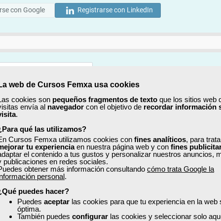
rse con Google
Registrarse con LinkedIn
La web de Cursos Femxa usa cookies
Mostrar
Las cookies son
pequeños fragmentos de texto
que los sitios web 
visitas envía al
navegador
con el objetivo de
recordar información 
Mostrar
visita
.
¿Para qué las utilizamos?
En Cursos Femxa utilizamos cookies con
fines analíticos
, para trat
mejorar tu experiencia
en nuestra página web y con
fines publicita
adaptar el contenido a tus gustos y personalizar nuestros anuncios, 
y publicaciones en redes sociales.
Puedes obtener más información consultando
cómo trata Google la
No, completaré mi perfil más adelante
información personal
.
uiero recibir información sobre cursos, ofertas exclusivas y recursos para 
¿Qué puedes hacer?
Puedes
aceptar
las cookies para que tu experiencia en la web
óptima.
ído y acepto la
Política de Privacidad
También puedes
configurar
las cookies y seleccionar solo aqu