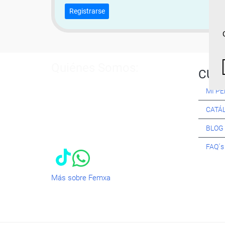
Registrarse
Quiénes Somos:
CUR
Especialistas en consultoría y
MI PE
formación para el empleo
. Nuestro
objetivo diario es, única y
CATÁ
exclusivamente, ayudarte a conseguir
tus metas profesionales ofreciéndote
BLOG
los mejores
cursos
del momento. ¿Te
apuntas?
FAQ´
Más sobre Femxa