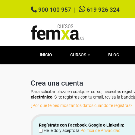
900 100 957
|
619 926 324
INICIO
CURSOS
BLOG
Crea una cuenta
Para solicitar plaza en cualquier curso, necesitas registr
electrónico
. Si te registras con tu email, revisa la band
¿Por qué te pedimos tantos datos cuando te registras?
Regístrate con Facebook, Google o LinkedIn:
He leído y acepto la
Política de Privacidad