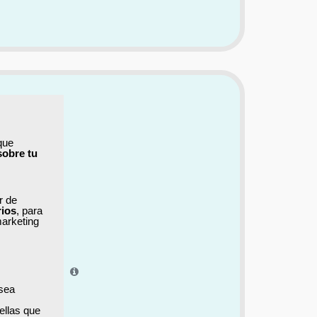
que
sobre tu
ar de
rios
, para
marketing
el aprendizaje.
 sea
ellas que