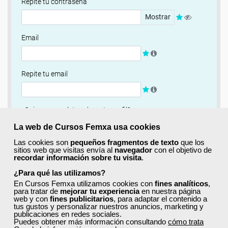
Repite tu contraseña
Mostrar
Email
Repite tu email
¿Quieres completar ahora tu perfil?
Si
No, completaré mi perfil más adelante
La web de Cursos Femxa usa cookies
Las cookies son
pequeños fragmentos de texto
que los
Newsletter
sitios web que visitas envía al
navegador
con el objetivo de
recordar información sobre tu visita
.
Si, quiero recibir información sobre cursos, ofertas
exclusivas y recursos para el aprendizaje.
¿Para qué las utilizamos?
En Cursos Femxa utilizamos cookies con
fines analíticos
,
para tratar de
mejorar tu experiencia
en nuestra página
Términos y condiciones
web y con
fines publicitarios
, para adaptar el contenido a
tus gustos y personalizar nuestros anuncios, marketing y
He leído y acepto la
Política de Privacidad
publicaciones en redes sociales.
Puedes obtener más información consultando
cómo trata