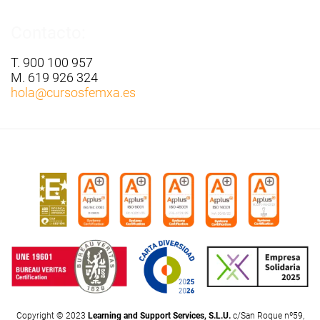
Contacto:
T. 900 100 957
M. 619 926 324
hola
@cursosfemxa.es
Copyright © 2023
Learning and Support Services, S.L.U.
c/San Roque nº59,