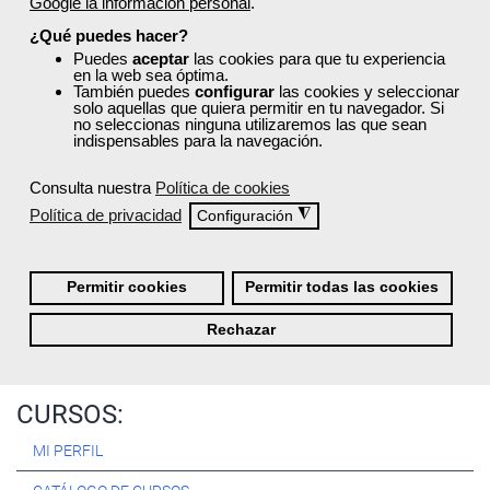
Google la información personal
.
Registrarse
¿Qué puedes hacer?
Puedes
aceptar
las cookies para que tu experiencia
en la web sea óptima.
También puedes
configurar
las cookies y seleccionar
solo aquellas que quiera permitir en tu navegador. Si
no seleccionas ninguna utilizaremos las que sean
Quiénes Somos:
indispensables para la navegación.
Especialistas en consultoría y
formación para el empleo
.
Consulta nuestra
Política de cookies
Nuestro objetivo diario es, única y exclusivamente, ayudarte a
Política de privacidad
◮
Configuración
conseguir tus metas profesionales ofreciéndote los mejores
cursos
del momento. ¿Te apuntas?
Permitir cookies
Permitir todas las cookies
Más sobre Femxa
Rechazar
CURSOS:
MI PERFIL