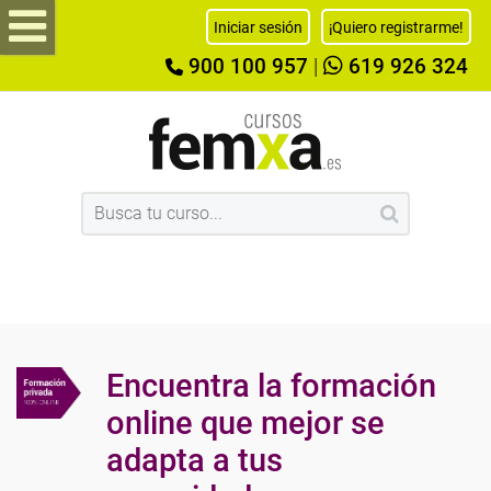
Iniciar sesión
¡Quiero registrarme!
900 100 957
|
619 926 324
Encuentra la formación
online que mejor se
adapta a tus