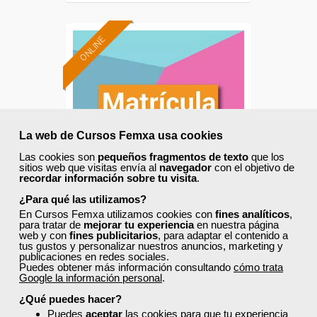
ONLINE
La web de Cursos Femxa usa cookies
Las cookies son
pequeños fragmentos de texto
que los
sitios web que visitas envía al
navegador
con el objetivo de
recordar información sobre tu visita
.
¿Para qué las utilizamos?
En Cursos Femxa utilizamos cookies con
fines analíticos
,
Cursos Femxa
para tratar de
mejorar tu experiencia
en nuestra página
web y con
fines publicitarios
, para adaptar el contenido a
Evaluación de planes de
tus gustos y personalizar nuestros anuncios, marketing y
publicaciones en redes sociales.
igualdad
Puedes obtener más información consultando
cómo trata
Google la información personal
.
¿Qué puedes hacer?
Curso Gratuito
Puedes
aceptar
las cookies para que tu experiencia