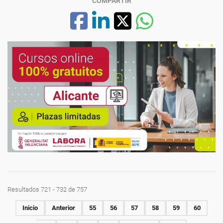
COMPARTIR
Resultados 721 - 732 de 757
Inicio
Anterior
55
56
57
58
59
60