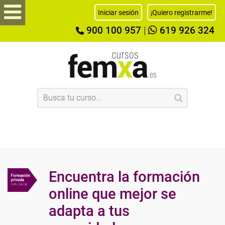
Iniciar sesión
¡Quiero registrarme!
900 100 957
|
619 926 324
Encuentra la formación
online que mejor se
adapta a tus