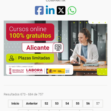
COMPARTIR
Resultados 673 - 684 de 757
Inicio
Anterior
52
53
54
55
56
57