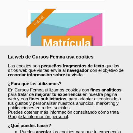
ONLINE
La web de Cursos Femxa usa cookies
Las cookies son
pequeños fragmentos de texto
que los
sitios web que visitas envía al
navegador
con el objetivo de
recordar información sobre tu visita
.
¿Para qué las utilizamos?
En Cursos Femxa utilizamos cookies con
fines analíticos
,
Cursos Femxa
para tratar de
mejorar tu experiencia
en nuestra página
web y con
fines publicitarios
, para adaptar el contenido a
Decoración y escaparatismo
tus gustos y personalizar nuestros anuncios, marketing y
publicaciones en redes sociales.
Puedes obtener más información consultando
cómo trata
Google la información personal
.
¿Qué puedes hacer?
Curso Gratuito
Puedes
aceptar
las cookies para que tu experiencia