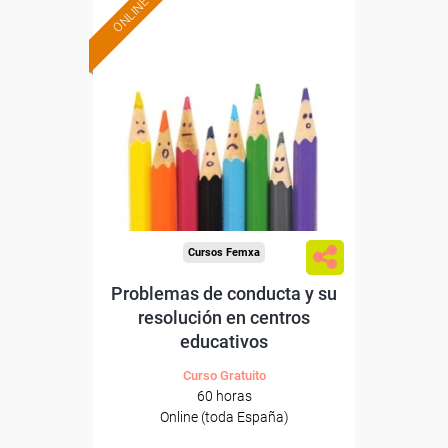
ONLINE
Formación 100%
subvencionada.
Para desempleados,
trabajadores y autónomos.
Sector
-Educación.
Cursos Femxa
Problemas de conducta y su
resolución en centros
educativos
Curso Gratuito
60 horas
Online (toda España)