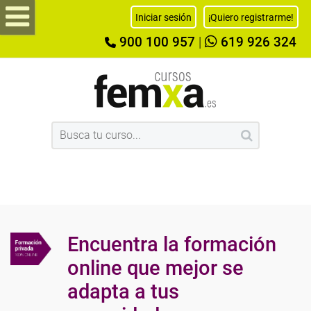
Iniciar sesión
¡Quiero registrarme!
900 100 957
|
619 926 324
Encuentra la formación
online que mejor se
adapta a tus