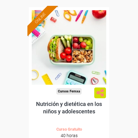
ONLINE
Formación 100%
subvencionada.
Para desempleados,
trabajadores y autónomos.
Sector
-Educación.
Cursos Femxa
Nutrición y dietética en los
niños y adolescentes
Curso Gratuito
40 horas