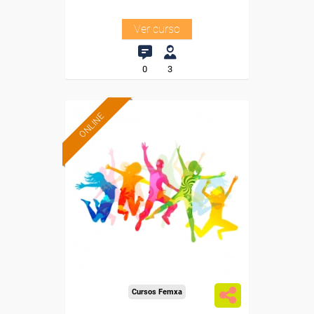
Ver curso
0
3
ONLINE
Formación 100%
subvencionada.
Para desempleados,
trabajadores y autónomos.
Sector
-Hosteleria y Turismo.
Cursos Femxa