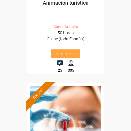
Animación turística
Curso Gratuito
50 horas
Online (toda España)
Ver curso
25
305
ONLINE
Formación 100%
subvencionada.
Para desempleados,
trabajadores y autónomos.