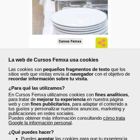
trabajadores y autónomos.
Sector
-Hosteleria y Turismo.
Cursos Femxa
El servicio de comidas en
La web de Cursos Femxa usa cookies
centros sanitarios y
sociosanitarios
Las cookies son
pequeños fragmentos de texto
que los
sitios web que visitas envía al
navegador
con el objetivo de
recordar información sobre tu visita
.
Curso Gratuito
100 horas
¿Para qué las utilizamos?
Online (toda España)
En Cursos Femxa utilizamos cookies con
fines analíticos
,
para tratar de
mejorar tu experiencia
en nuestra página
web y con
fines publicitarios
, para adaptar el contenido a
Ver curso
tus gustos y personalizar nuestros anuncios, marketing y
publicaciones en redes sociales.
Puedes obtener más información consultando
cómo trata
Google la información personal
.
69
129
¿Qué puedes hacer?
Puedes
aceptar
las cookies para que tu experiencia