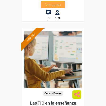
Ver curso
0
103
ONLINE
Formación 100%
subvencionada.
Para desempleados,
trabajadores y autónomos.
Sector
-Educación.
Cursos Femxa
Las TIC en la enseñanza