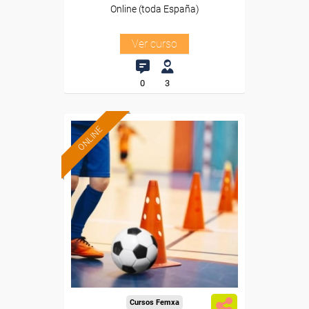
Online (toda España)
Ver curso
0
3
ONLINE
Formación 100%
subvencionada.
Para desempleados,
trabajadores y autónomos.
Sector
-Educación.
Cursos Femxa