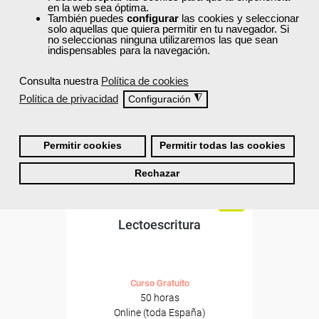
en la web sea óptima.
ONLINE
También puedes
configurar
las cookies y seleccionar
solo aquellas que quiera permitir en tu navegador. Si
no seleccionas ninguna utilizaremos las que sean
Formación 100%
indispensables para la navegación.
subvencionada.
Consulta nuestra
Política de cookies
Para desempleados,
Política de privacidad
◮
Configuración
trabajadores y autónomos.
Sector
-Educación.
Permitir cookies
Permitir todas las cookies
Rechazar
Cursos Femxa
Lectoescritura
Curso Gratuito
50 horas
Online (toda España)