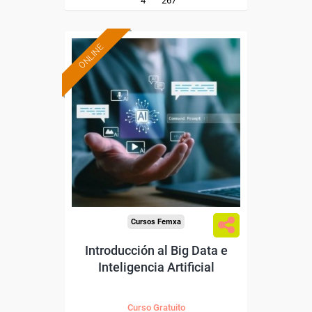
4
267
ONLINE
Formación 100%
subvencionada.
Para desempleados,
trabajadores y autónomos.
Sector
-Servicios a las Empresas.
Cursos Femxa
Introducción al Big Data e
Inteligencia Artificial
Curso Gratuito