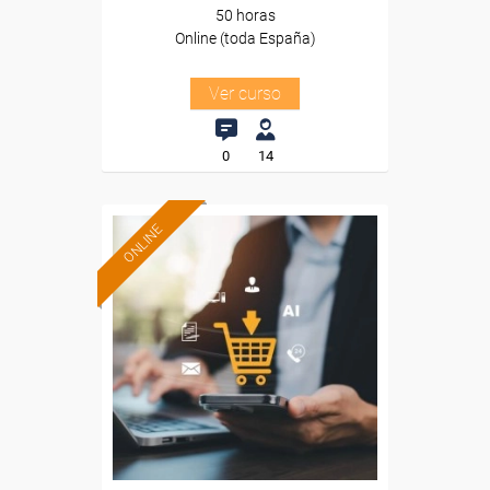
50 horas
Online (toda España)
Ver curso
0
14
ONLINE
Formación 100%
subvencionada.
Para desempleados,
trabajadores y autónomos.
Sector
-Comercio.