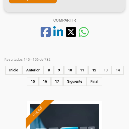
COMPARTIR
Resultados 145 - 156 de 732
Inicio
Anterior
8
9
10
11
12
13
14
15
16
17
Siguiente
Final
ONLINE
Formación 100%
subvencionada.