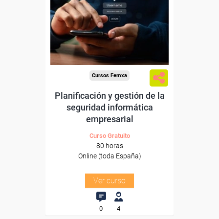
Para desempleados,
trabajadores y autónomos.
Sector
-Servicios a las Empresas.
Cursos Femxa
Planificación y gestión de la
seguridad informática
empresarial
Curso Gratuito
80 horas
Online (toda España)
Ver curso
0
4