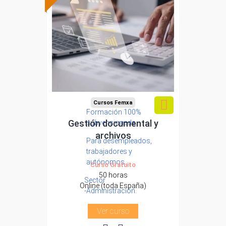
Cursos Femxa
Formación 100%
Gestión documental y
subvencionada.
archivos
Para desempleados,
trabajadores y
autónomos.
Curso Gratuito
50 horas
Sector
Online (toda España)
-Administración.
Ver curso