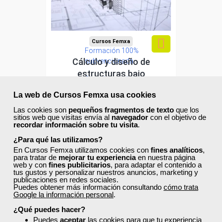
Cursos Femxa
Formación 100%
Cálculo y diseño de
subvencionada.
estructuras bajo
Para desempleados,
metodología BIM aplicando...
trabajadores y
La web de Cursos Femxa usa cookies
autónomos.
Curso Gratuito
Las cookies son
pequeños fragmentos de texto
que los
50 horas
sitios web que visitas envía al
navegador
con el objetivo de
Sector
Online (toda España)
recordar información sobre tu visita
.
-Construcción e industrias
Extractivas.
¿Para qué las utilizamos?
Ver curso
En Cursos Femxa utilizamos cookies con
fines analíticos
,
para tratar de
mejorar tu experiencia
en nuestra página
web y con
fines publicitarios
, para adaptar el contenido a
tus gustos y personalizar nuestros anuncios, marketing y
0
20
publicaciones en redes sociales.
Puedes obtener más información consultando
cómo trata
Google la información personal
.
¿Qué puedes hacer?
ONLINE
Puedes
aceptar
las cookies para que tu experiencia