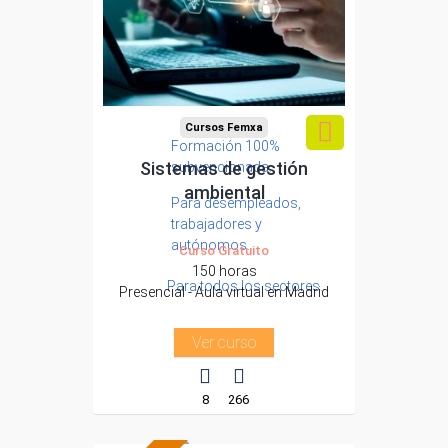
Cursos Femxa
Formación 100%
Sistemas de gestión
subvencionada.
ambiental
Para desempleados,
trabajadores y
autónomos.
Curso Gratuito
150 horas
Para todos los sectores.
Presencial - Aula virtual en Madrid
Ver curso
8
266