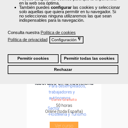
en la web sea óptima.
También puedes
configurar
las cookies y seleccionar
solo aquellas que quiera permitir en tu navegador. Si
no seleccionas ninguna utilizaremos las que sean
indispensables para la navegación.
Consulta nuestra
Política de cookies
Política de privacidad
◮
Configuración
Permitir cookies
Permitir todas las cookies
Cursos Femxa
Rechazar
Formación 100%
Prevención de riesgos
subvencionada.
laborales en la hostelería
Para desempleados,
trabajadores y
autónomos.
Curso Gratuito
50 horas
Sector
Online (toda España)
-Hosteleria y Turismo.
Ver curso