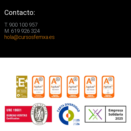
Contacto:
T. 900 100 957
M. 619 926 324
hola
@cursosfemxa.es