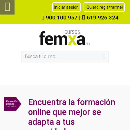
Iniciar sesión
¡Quiero registrarme!
900 100 957
|
619 926 324
Encuentra la formación
online que mejor se
adapta a tus