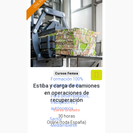
ONLINE
Cursos Femxa
Formación 100%
Estiba y carga de camiones
subvencionada.
en operaciones de
Para desempleados,
recuperación
trabajadores y
autónomos.
Curso Gratuito
30 horas
Sector
Online (toda España)
-Mediambiente.