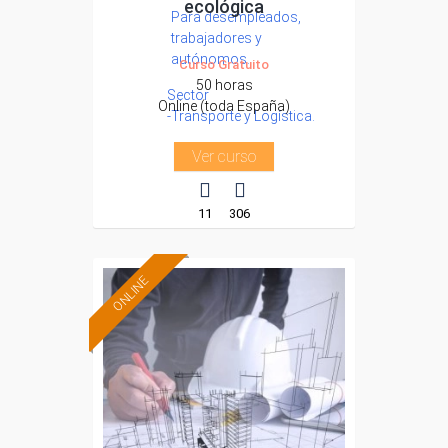
ecológica
Para desempleados,
trabajadores y
autónomos.
Curso Gratuito
50 horas
Sector
Online (toda España)
-Transporte y Logística.
Ver curso
11
306
ONLINE