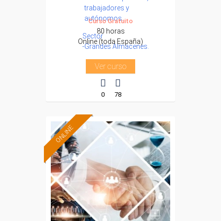
trabajadores y
autónomos.
Curso Gratuito
80 horas
Sector
Online (toda España)
-Grandes Almacenes.
Ver curso
0
78
ONLINE