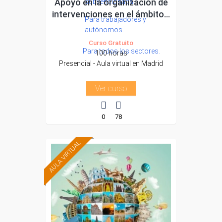
Apoyo en la organización de
subvencionada.
intervenciones en el ámbito...
Para trabajadores y
autónomos.
Curso Gratuito
Para todos los sectores.
100 horas
Presencial - Aula virtual en Madrid
Ver curso
0
78
AULA VIRTUAL