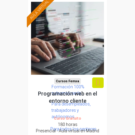
AULA VIRTUAL
Cursos Femxa
Formación 100%
Programación web en el
subvencionada.
entorno cliente
Para desempleados,
trabajadores y
autónomos.
Curso Gratuito
180 horas
Para todos los sectores.
Presencial - Aula virtual en Madrid