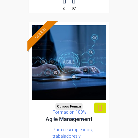
6
97
ONLINE
Cursos Femxa
Formación 100%
Agile Management
subvencionada.
Para desempleados,
trabajadores y