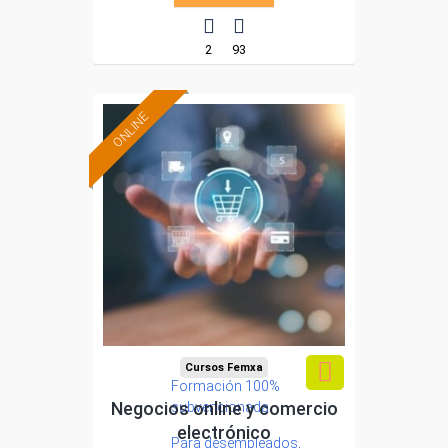
2
93
ONLINE
Cursos Femxa
Formación 100%
Negocios online y comercio
subvencionada.
electrónico
Para desempleados,