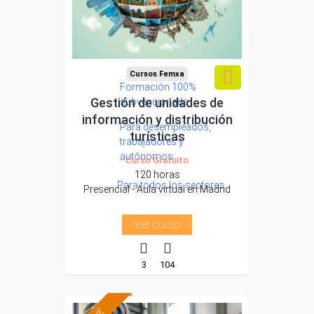
Cursos Femxa
Formación 100%
Gestión de unidades de
subvencionada.
información y distribución
Para desempleados,
turísticas
trabajadores y
autónomos.
Curso Gratuito
120 horas
Para todos los sectores.
Presencial - Aula virtual en Madrid
Ver curso
3
104