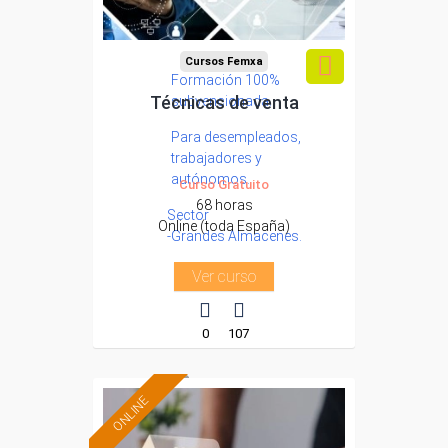
Cursos Femxa
Formación 100%
Técnicas de venta
subvencionada.
Para desempleados,
trabajadores y
autónomos.
Curso Gratuito
68 horas
Sector
Online (toda España)
-Grandes Almacenes.
Ver curso
0
107
ONLINE