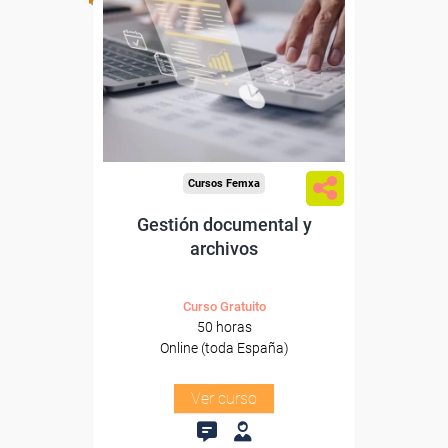
Para desempleados,
trabajadores y autónomos.
Sector
-Administración.
Cursos Femxa
Gestión documental y
archivos
Curso Gratuito
50 horas
Online (toda España)
Ver curso