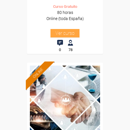
Curso Gratuito
80 horas
Online (toda España)
Ver curso
0
78
ONLINE
Formación 100%
subvencionada.
Para desempleados,
trabajadores y autónomos.
Sector
-Grandes Almacenes.