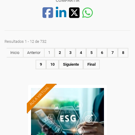
COMPARTIR
Resultados 1 - 12 de 732
Inicio
Anterior
1
2
3
4
5
6
7
8
9
10
Siguiente
Final
AULA VIRTUAL
Formación 100%
subvencionada.
Para desempleados,
trabajadores y autónomos.