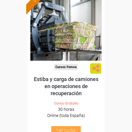
Formación 100%
subvencionada.
Para desempleados,
trabajadores y autónomos.
Sector
-Mediambiente.
Cursos Femxa
Estiba y carga de camiones
en operaciones de
recuperación
Curso Gratuito
30 horas
Online (toda España)
Ver curso