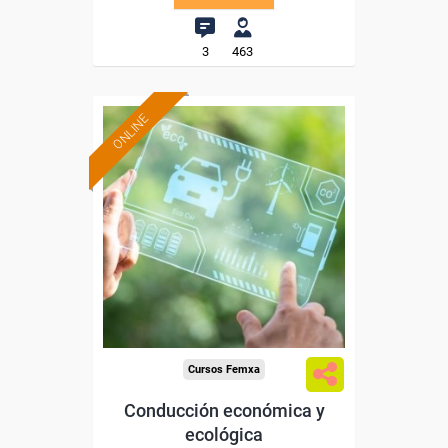
3
463
ONLINE
Formación 100%
subvencionada.
Para desempleados,
trabajadores y autónomos.
Sector
-Transporte y Logística.
Cursos Femxa
Conducción económica y
ecológica