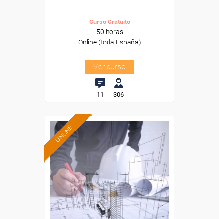
Curso Gratuito
50 horas
Online (toda España)
Ver curso
11
306
ONLINE
Formación 100%
subvencionada.
Para desempleados,
trabajadores y autónomos.
Sector
-Construcción e industrias