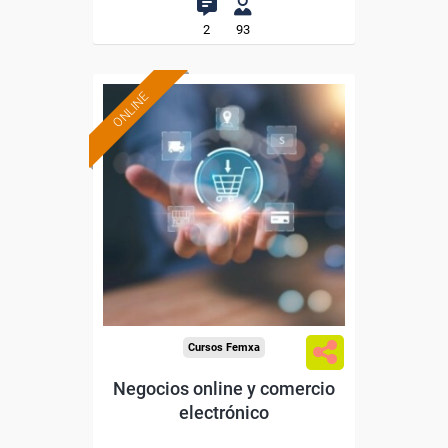
2
93
ONLINE
Formación 100%
subvencionada.
Para desempleados,
trabajadores y autónomos.
Sector
-Grandes Almacenes.
Cursos Femxa
Negocios online y comercio
electrónico