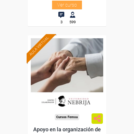
Ver curso
3
599
AULA VIRTUAL
Formación 100%
subvencionada.
Para trabajadores y
autónomos.
Para todos los sectores.
Cursos Femxa
Apoyo en la organización de