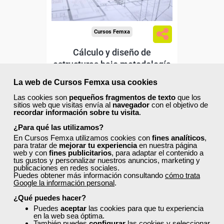
Extractivas.
Cursos Femxa
Cálculo y diseño de
estructuras bajo metodología
BIM aplicando...
La web de Cursos Femxa usa cookies
Curso Gratuito
Las cookies son
pequeños fragmentos de texto
que los
50 horas
sitios web que visitas envía al
navegador
con el objetivo de
recordar información sobre tu visita
.
Online (toda España)
¿Para qué las utilizamos?
En Cursos Femxa utilizamos cookies con
fines analíticos
,
Ver curso
para tratar de
mejorar tu experiencia
en nuestra página
web y con
fines publicitarios
, para adaptar el contenido a
tus gustos y personalizar nuestros anuncios, marketing y
publicaciones en redes sociales.
0
20
Puedes obtener más información consultando
cómo trata
Google la información personal
.
¿Qué puedes hacer?
ONLINE
Puedes
aceptar
las cookies para que tu experiencia
en la web sea óptima.
También puedes
configurar
las cookies y seleccionar