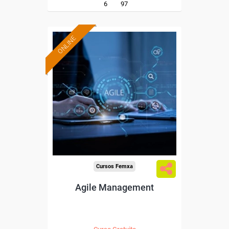
6
97
ONLINE
Formación 100%
subvencionada.
Para desempleados,
trabajadores y autónomos.
Sector
-Administración.
Cursos Femxa
Agile Management