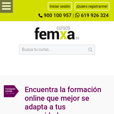
Iniciar sesión
¡Quiero registrarme!
900 100 957
|
619 926 324
Encuentra la formación
online que mejor se
adapta a tus