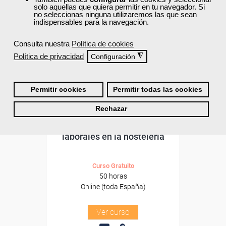
Formación 100%
solo aquellas que quiera permitir en tu navegador. Si
subvencionada.
no seleccionas ninguna utilizaremos las que sean
indispensables para la navegación.
Para desempleados,
trabajadores y autónomos.
Consulta nuestra
Política de cookies
Política de privacidad
◮
Configuración
Sector
-Hosteleria y Turismo.
Permitir cookies
Permitir todas las cookies
Cursos Femxa
Rechazar
Prevención de riesgos
laborales en la hostelería
Curso Gratuito
50 horas
Online (toda España)
Ver curso