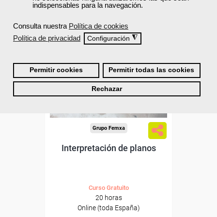
indispensables para la navegación.
ONLINE
Consulta nuestra
Política de cookies
Formación 100%
subvencionada.
Política de privacidad
◮
Configuración
Para desempleados,
trabajadores y autónomos.
Permitir cookies
Permitir todas las cookies
Sector
Rechazar
-Construcción e industrias
Extractivas.
Grupo Femxa
Interpretación de planos
Curso Gratuito
20 horas
Online (toda España)