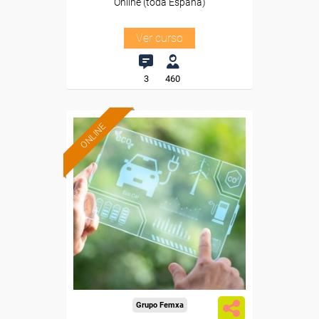
Online (toda España)
Ver curso
3
460
ONLINE
Formación 100%
subvencionada.
Para desempleados,
trabajadores y autónomos.
Sector
-Transporte y Logística.
Grupo Femxa