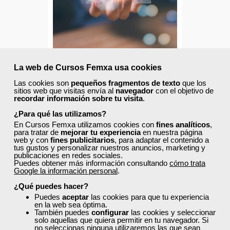
Sector
-Grandes Almacenes.
Grupo Femxa
La web de Cursos Femxa usa cookies
Las cookies son
Negocios online y comercio
pequeños fragmentos de texto
que los
sitios web que visitas envía al
navegador
con el objetivo de
electrónico
recordar información sobre tu visita
.
¿Para qué las utilizamos?
En Cursos Femxa utilizamos cookies con
fines analíticos
,
Curso Gratuito
para tratar de
mejorar tu experiencia
en nuestra página
80 horas
web y con
fines publicitarios
, para adaptar el contenido a
tus gustos y personalizar nuestros anuncios, marketing y
Online (toda España)
publicaciones en redes sociales.
Puedes obtener más información consultando
cómo trata
Google la información personal
.
Ver curso
¿Qué puedes hacer?
Puedes
aceptar
las cookies para que tu experiencia
0
76
en la web sea óptima.
También puedes
configurar
las cookies y seleccionar
solo aquellas que quiera permitir en tu navegador. Si
no seleccionas ninguna utilizaremos las que sean