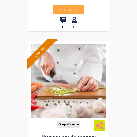
Ver curso
0
15
ONLINE
Formación 100%
subvencionada.
Para desempleados,
trabajadores y autónomos.
Sector
-Hosteleria y Turismo.
Grupo Femxa
Prevención de riesgos