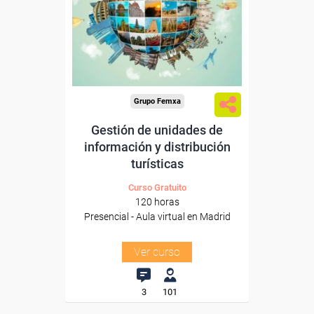
Para desempleados,
trabajadores y autónomos.
Para todos los sectores.
Grupo Femxa
Gestión de unidades de
información y distribución
turísticas
Curso Gratuito
120 horas
Presencial - Aula virtual en Madrid
Ver curso
3
101