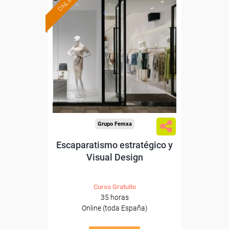
ONLINE
Formación 100%
subvencionada.
Para desempleados,
trabajadores y autónomos.
Sector
-Grandes Almacenes.
Grupo Femxa
Escaparatismo estratégico y
Visual Design
Curso Gratuito
35 horas
Online (toda España)