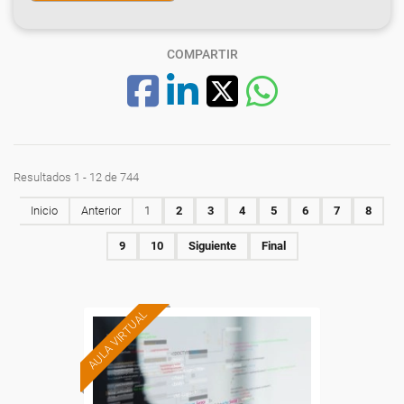
COMPARTIR
Resultados 1 - 12 de 744
Inicio
Anterior
1
2
3
4
5
6
7
8
9
10
Siguiente
Final
AULA VIRTUAL
Formación 100%
subvencionada.