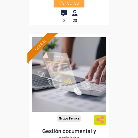
Ver curso
0
23
ONLINE
Formación 100%
subvencionada.
Para desempleados,
trabajadores y autónomos.
Sector
-Administración.
Grupo Femxa
Gestión documental y