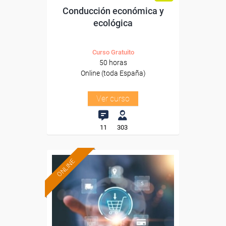
Conducción económica y
ecológica
Curso Gratuito
50 horas
Online (toda España)
Ver curso
11
303
ONLINE
Formación 100%
subvencionada.
Para desempleados,
trabajadores y autónomos.