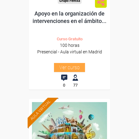
Grupo Femxa
Apoyo en la organización de
intervenciones en el ámbito...
Curso Gratuito
100 horas
Presencial - Aula virtual en Madrid
Ver curso
0
77
AULA VIRTUAL
Formación 100%
subvencionada.