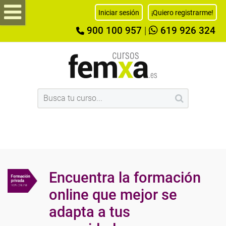
Iniciar sesión
¡Quiero registrarme!
900 100 957
|
619 926 324
Encuentra la formación
online que mejor se
adapta a tus