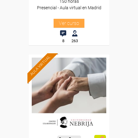
150 horas
Presencial - Aula virtual en Madrid
Ver curso
8
263
AULA VIRTUAL
Formación 100%
subvencionada.
Para trabajadores y
autónomos.
Para todos los sectores.