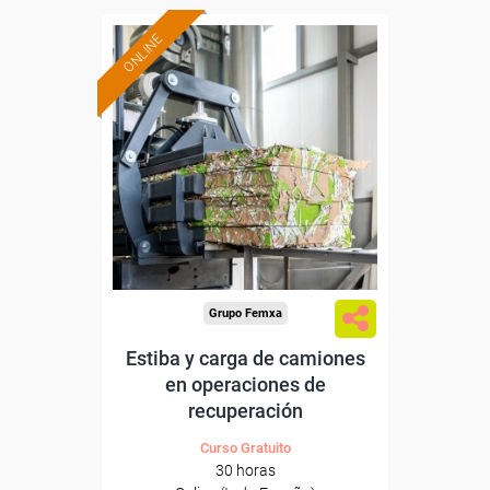
ONLINE
Formación 100%
subvencionada.
Para desempleados,
trabajadores y autónomos.
Sector
-Mediambiente.
Grupo Femxa
Estiba y carga de camiones
en operaciones de
recuperación
Curso Gratuito
30 horas