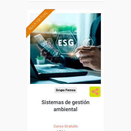
AULA VIRTUAL
Formación 100%
subvencionada.
Para desempleados,
trabajadores y autónomos.
Para todos los sectores.
Grupo Femxa
Sistemas de gestión
ambiental
Curso Gratuito