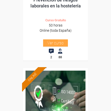
laborales en la hostelería
Curso Gratuito
50 horas
Online (toda España)
Ver curso
2
88
ONLINE
Formación 100%
subvencionada.
Para desempleados,
trabajadores y autónomos.