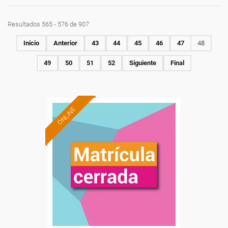
Resultados 565 - 576 de 907
Inicio
Anterior
43
44
45
46
47
48
49
50
51
52
Siguiente
Final
ONLINE