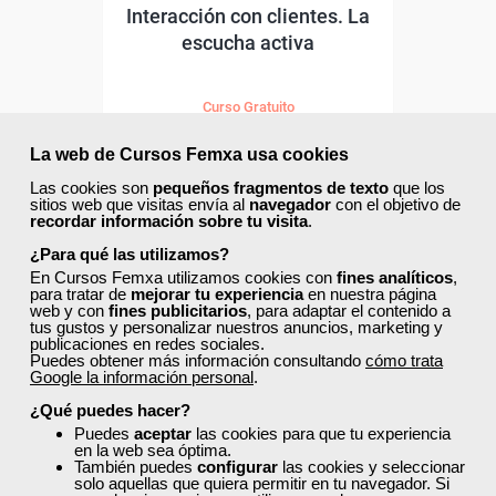
Interacción con clientes. La
escucha activa
Curso Gratuito
24 horas
Online (toda España)
La web de Cursos Femxa usa cookies
Las cookies son
pequeños fragmentos de texto
que los
sitios web que visitas envía al
navegador
con el objetivo de
Matrícula cerrada
recordar información sobre tu visita
.
¿Para qué las utilizamos?
10
205
En Cursos Femxa utilizamos cookies con
fines analíticos
,
para tratar de
mejorar tu experiencia
en nuestra página
web y con
fines publicitarios
, para adaptar el contenido a
tus gustos y personalizar nuestros anuncios, marketing y
publicaciones en redes sociales.
ONLINE
Puedes obtener más información consultando
cómo trata
Google la información personal
.
¿Qué puedes hacer?
Puedes
aceptar
las cookies para que tu experiencia
en la web sea óptima.
También puedes
configurar
las cookies y seleccionar
solo aquellas que quiera permitir en tu navegador. Si