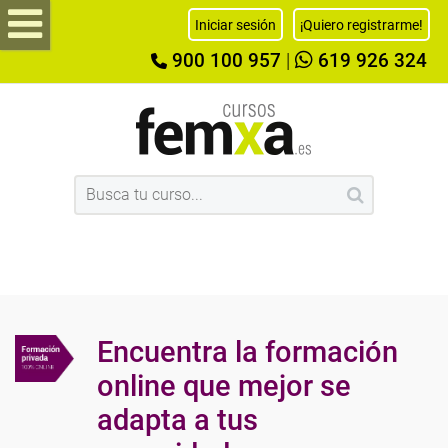
Iniciar sesión
¡Quiero registrarme!
900 100 957
|
619 926 324
Encuentra la formación
online que mejor se
adapta a tus