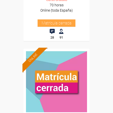
70 horas
Online (toda España)
Matrícula cerrada
28
91
ONLINE