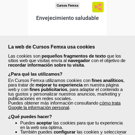
Cursos Femxa
Envejecimiento saludable
Curso Gratuito
La web de Cursos Femxa usa cookies
50 horas
Online (toda España)
Las cookies son
pequeños fragmentos de texto
que los
sitios web que visitas envía al
navegador
con el objetivo de
recordar información sobre tu visita
.
Matrícula cerrada
¿Para qué las utilizamos?
En Cursos Femxa utilizamos cookies con
fines analíticos
,
para tratar de
mejorar tu experiencia
en nuestra página
6
428
web y con
fines publicitarios
, para adaptar el contenido a
tus gustos y personalizar nuestros anuncios, marketing y
publicaciones en redes sociales.
Puedes obtener más información consultando
cómo trata
Google la información personal
.
ONLINE
¿Qué puedes hacer?
Puedes
aceptar
las cookies para que tu experiencia
en la web sea óptima.
También puedes
configurar
las cookies y seleccionar