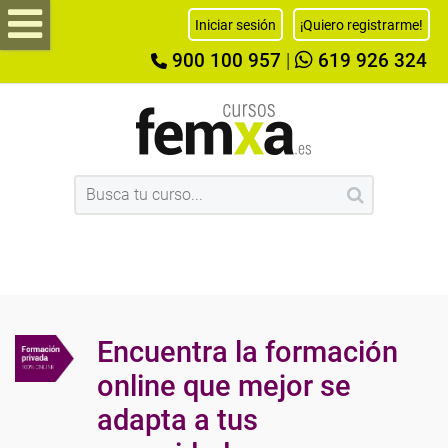
Iniciar sesión
¡Quiero registrarme!
900 100 957
|
619 926 324
Encuentra la formación
online que mejor se
adapta a tus