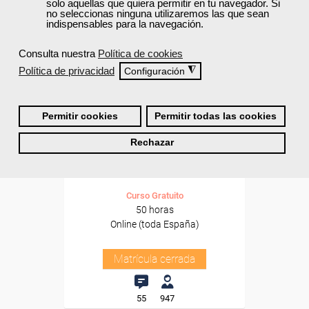
solo aquellas que quiera permitir en tu navegador. Si
no seleccionas ninguna utilizaremos las que sean
indispensables para la navegación.
Consulta nuestra
Política de cookies
Política de privacidad
◮
Configuración
Cursos Femxa
Permitir cookies
Permitir todas las cookies
Teleasistencia
Rechazar
Curso Gratuito
50 horas
Online (toda España)
Matrícula cerrada
55
947