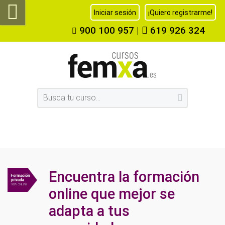
Iniciar sesión
¡Quiero registrarme!
900 100 957
|
619 926 324
Encuentra la formación
online que mejor se
adapta a tus