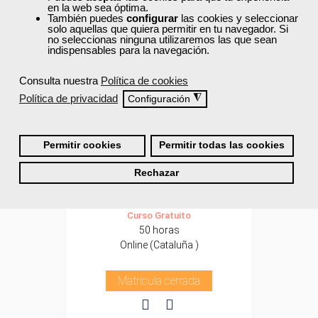
en la web sea óptima.
También puedes
configurar
las cookies y seleccionar
solo aquellas que quiera permitir en tu navegador. Si
no seleccionas ninguna utilizaremos las que sean
indispensables para la navegación.
Consulta nuestra
Política de cookies
Política de privacidad
◮
Configuración
Cursos Femxa
Permitir cookies
Permitir todas las cookies
Gestión de las redes sociales
en la empresa
Rechazar
Curso Gratuito
50 horas
Online (Cataluña )
Matrícula cerrada