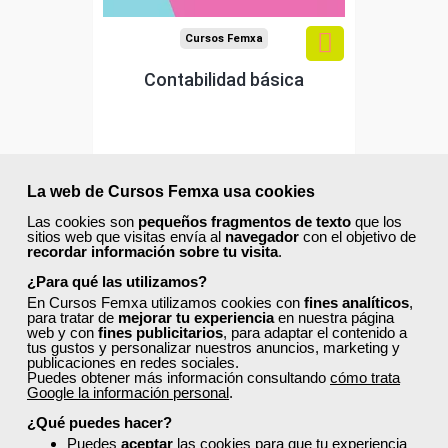
Cursos Femxa
Contabilidad básica
Curso Gratuito
60 horas
La web de Cursos Femxa usa cookies
Online (Cataluña )
Las cookies son
pequeños fragmentos de texto
que los
sitios web que visitas envía al
navegador
con el objetivo de
recordar información sobre tu visita
.
Matrícula cerrada
¿Para qué las utilizamos?
En Cursos Femxa utilizamos cookies con
fines analíticos
,
12
601
para tratar de
mejorar tu experiencia
en nuestra página
web y con
fines publicitarios
, para adaptar el contenido a
tus gustos y personalizar nuestros anuncios, marketing y
publicaciones en redes sociales.
Puedes obtener más información consultando
cómo trata
ONLINE
Google la información personal
.
¿Qué puedes hacer?
Puedes
aceptar
las cookies para que tu experiencia