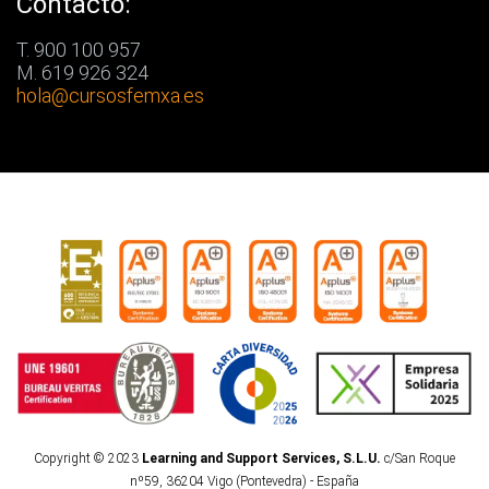
Contacto:
T. 900 100 957
M. 619 926 324
hola
@cursosfemxa.es
Copyright © 2023
Learning and Support Services, S.L.U.
c/San Roque
nº59, 36204 Vigo (Pontevedra) - España