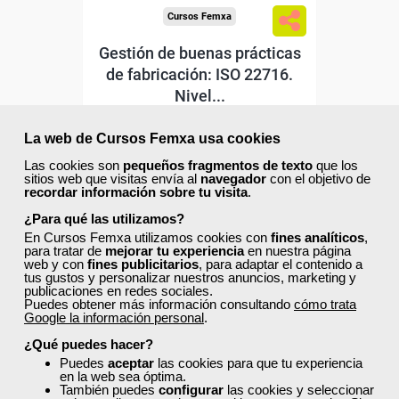
Cursos Femxa
Gestión de buenas prácticas
de fabricación: ISO 22716.
Nivel...
Curso Gratuito
La web de Cursos Femxa usa cookies
54 horas
Online (toda España)
Las cookies son
pequeños fragmentos de texto
que los
sitios web que visitas envía al
navegador
con el objetivo de
recordar información sobre tu visita
.
Matrícula cerrada
¿Para qué las utilizamos?
En Cursos Femxa utilizamos cookies con
fines analíticos
,
para tratar de
mejorar tu experiencia
en nuestra página
0
191
web y con
fines publicitarios
, para adaptar el contenido a
tus gustos y personalizar nuestros anuncios, marketing y
publicaciones en redes sociales.
Puedes obtener más información consultando
cómo trata
Google la información personal
.
ONLINE
¿Qué puedes hacer?
Puedes
aceptar
las cookies para que tu experiencia
en la web sea óptima.
También puedes
configurar
las cookies y seleccionar