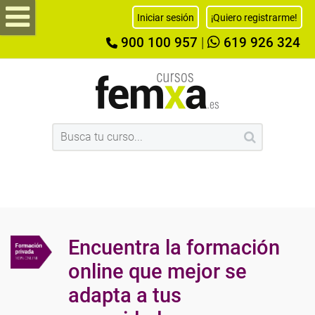
Iniciar sesión
¡Quiero registrarme!
900 100 957
|
619 926 324
Encuentra la formación
online que mejor se
adapta a tus