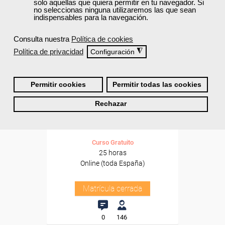
solo aquellas que quiera permitir en tu navegador. Si
no seleccionas ninguna utilizaremos las que sean
indispensables para la navegación.
Consulta nuestra
Política de cookies
Política de privacidad
◮
Configuración
Cursos Femxa
Permitir cookies
Permitir todas las cookies
Dirección y gestión del equipo
Rechazar
comercial
Curso Gratuito
25 horas
Online (toda España)
Matrícula cerrada
0
146