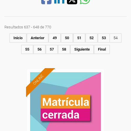
Resultados 637 - 648 de 770
Inicio
Anterior
49
50
51
52
53
54
55
56
57
58
Siguiente
Final
ONLINE