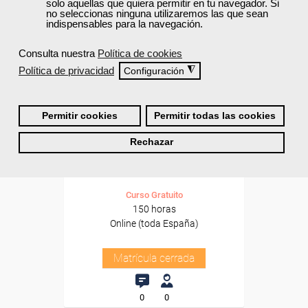
solo aquellas que quiera permitir en tu navegador. Si
no seleccionas ninguna utilizaremos las que sean
indispensables para la navegación.
Consulta nuestra
Política de cookies
Política de privacidad
◮
Configuración
Cursos Femxa
Permitir cookies
Permitir todas las cookies
Gestión logística
Rechazar
Curso Gratuito
150 horas
Online (toda España)
Matrícula cerrada
0
0