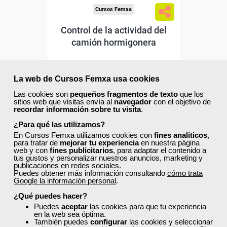
Cursos Femxa
Control de la actividad del
camión hormigonera
Curso Gratuito
La web de Cursos Femxa usa cookies
40 horas
Online (toda España)
Las cookies son
pequeños fragmentos de texto
que los
sitios web que visitas envía al
navegador
con el objetivo de
recordar información sobre tu visita
.
Matrícula cerrada
¿Para qué las utilizamos?
En Cursos Femxa utilizamos cookies con
fines analíticos
,
para tratar de
mejorar tu experiencia
en nuestra página
4
76
web y con
fines publicitarios
, para adaptar el contenido a
tus gustos y personalizar nuestros anuncios, marketing y
publicaciones en redes sociales.
Puedes obtener más información consultando
cómo trata
Google la información personal
.
ONLINE
¿Qué puedes hacer?
Puedes
aceptar
las cookies para que tu experiencia
en la web sea óptima.
También puedes
configurar
las cookies y seleccionar