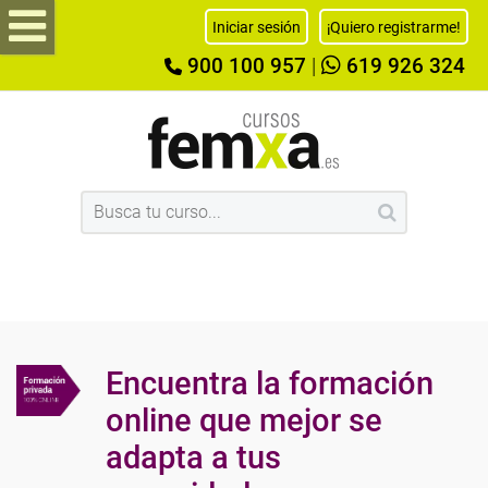
Iniciar sesión
¡Quiero registrarme!
900 100 957
|
619 926 324
Encuentra la formación
online que mejor se
adapta a tus