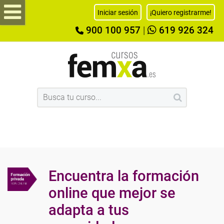
Iniciar sesión
¡Quiero registrarme!
900 100 957
|
619 926 324
Encuentra la formación
online que mejor se
adapta a tus