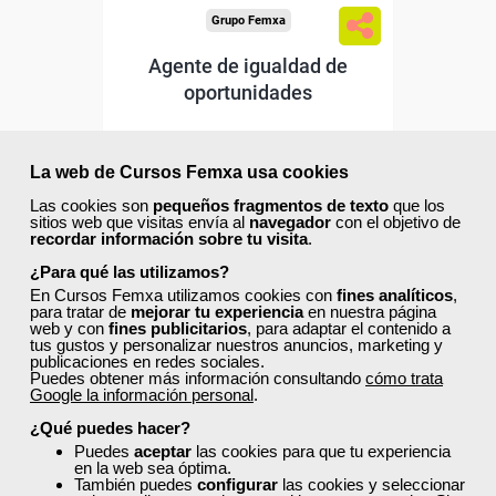
Grupo Femxa
Agente de igualdad de
oportunidades
Curso Gratuito
La web de Cursos Femxa usa cookies
80 horas
Online (toda España)
Las cookies son
pequeños fragmentos de texto
que los
sitios web que visitas envía al
navegador
con el objetivo de
recordar información sobre tu visita
.
Matrícula cerrada
¿Para qué las utilizamos?
En Cursos Femxa utilizamos cookies con
fines analíticos
,
para tratar de
mejorar tu experiencia
en nuestra página
18
67
web y con
fines publicitarios
, para adaptar el contenido a
tus gustos y personalizar nuestros anuncios, marketing y
publicaciones en redes sociales.
Puedes obtener más información consultando
cómo trata
Google la información personal
.
ONLINE
¿Qué puedes hacer?
Puedes
aceptar
las cookies para que tu experiencia
en la web sea óptima.
También puedes
configurar
las cookies y seleccionar