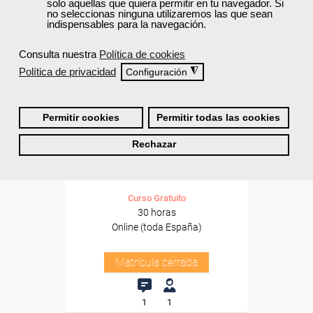
solo aquellas que quiera permitir en tu navegador. Si
no seleccionas ninguna utilizaremos las que sean
indispensables para la navegación.
Consulta nuestra
Política de cookies
Política de privacidad
◮
Configuración
Grupo Femxa
Permitir cookies
Permitir todas las cookies
Legislación y normativa
Rechazar
relacionada con el diálogo
social
Curso Gratuito
30 horas
Online (toda España)
Matrícula cerrada
1
1