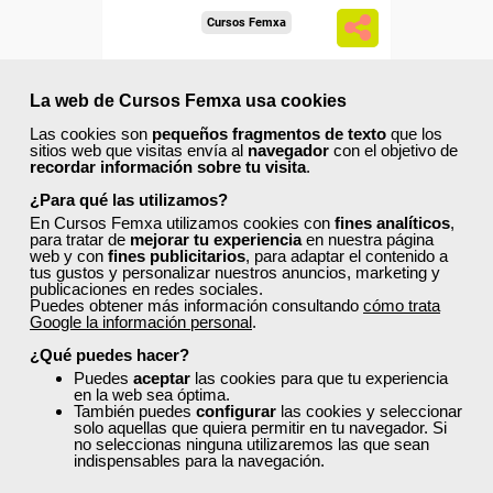
Cursos Femxa
Habilidades directivas para la
gestión eficaz de equipos
La web de Cursos Femxa usa cookies
Las cookies son
pequeños fragmentos de texto
que los
sitios web que visitas envía al
navegador
con el objetivo de
Curso Gratuito
recordar información sobre tu visita
.
50 horas
¿Para qué las utilizamos?
Online (toda España)
En Cursos Femxa utilizamos cookies con
fines analíticos
,
para tratar de
mejorar tu experiencia
en nuestra página
web y con
fines publicitarios
, para adaptar el contenido a
Matrícula cerrada
tus gustos y personalizar nuestros anuncios, marketing y
publicaciones en redes sociales.
Puedes obtener más información consultando
cómo trata
Google la información personal
.
2
418
¿Qué puedes hacer?
Puedes
aceptar
las cookies para que tu experiencia
en la web sea óptima.
ONLINE
También puedes
configurar
las cookies y seleccionar
solo aquellas que quiera permitir en tu navegador. Si
no seleccionas ninguna utilizaremos las que sean
indispensables para la navegación.