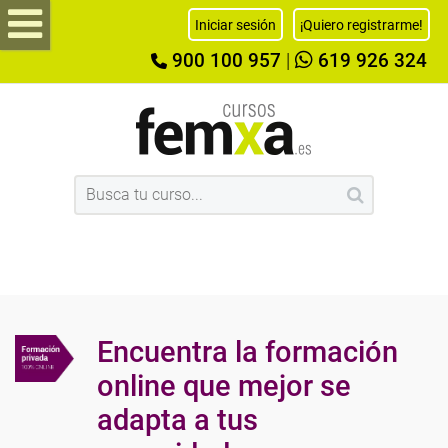
Iniciar sesión
¡Quiero registrarme!
900 100 957
|
619 926 324
Encuentra la formación
online que mejor se
adapta a tus