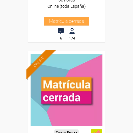
60 horas
Online (toda España)
Matrícula cerrada
6
174
ONLINE
Cursos Femxa