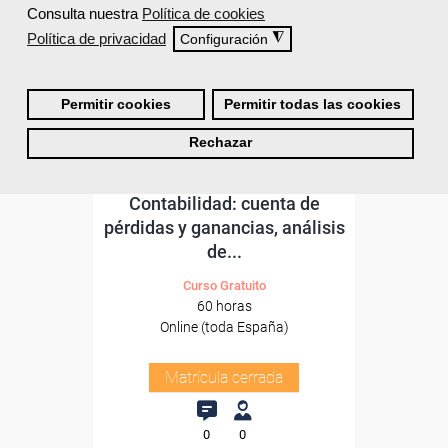
Consulta nuestra
Política de cookies
Política de privacidad
◮
Configuración
Permitir cookies
Permitir todas las cookies
Rechazar
Cursos Femxa
Contabilidad: cuenta de
pérdidas y ganancias, análisis
de...
Curso Gratuito
60 horas
Online (toda España)
Matrícula cerrada
0
0