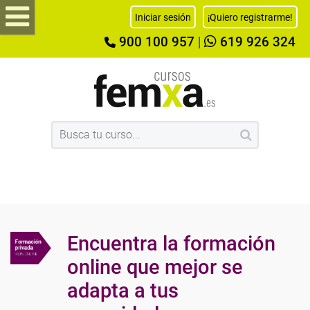
Iniciar sesión
¡Quiero registrarme!
900 100 957
|
619 926 324
Encuentra la formación
online que mejor se
adapta a tus