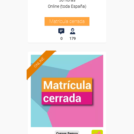
50 horas
Online (toda España)
Matrícula cerrada
0
179
ONLINE
Cursos Femxa