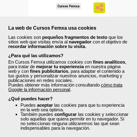
Cursos Femxa
Postproducción profesional
de fotografía digital
La web de Cursos Femxa usa cookies
Las cookies son
pequeños fragmentos de texto
que los
sitios web que visitas envía al
navegador
con el objetivo de
Curso Gratuito
recordar información sobre tu visita
.
40 horas
¿Para qué las utilizamos?
Online (toda España)
En Cursos Femxa utilizamos cookies con
fines analíticos
,
para tratar de
mejorar tu experiencia
en nuestra página
web y con
fines publicitarios
, para adaptar el contenido a
Matrícula cerrada
tus gustos y personalizar nuestros anuncios, marketing y
publicaciones en redes sociales.
Puedes obtener más información consultando
cómo trata
Google la información personal
.
2
160
¿Qué puedes hacer?
Puedes
aceptar
las cookies para que tu experiencia
en la web sea óptima.
ONLINE
También puedes
configurar
las cookies y seleccionar
solo aquellas que quiera permitir en tu navegador. Si
no seleccionas ninguna utilizaremos las que sean
indispensables para la navegación.