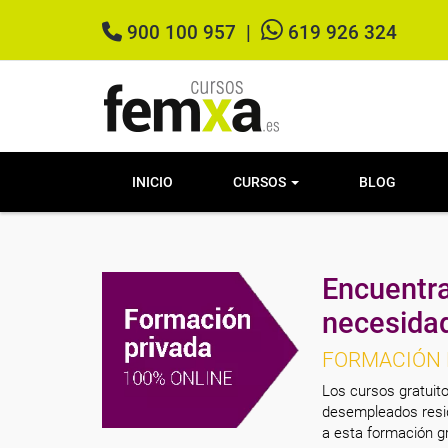
900 100 957
|
619 926 324
INICIO
CURSOS
BLOG
Encuentra
necesida
FORMACIÓN 
Los cursos gratuito
desempleados resid
a esta formación gr