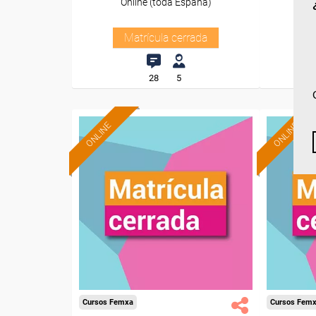
Online (toda España)
O
Matrícula cerrada
28
5
ONLINE
ONLINE
Cursos Femxa
Cursos Fem