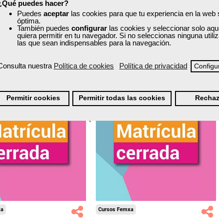
nline (toda España)
Online (toda España)
¿Qué puedes hacer?
Puedes
aceptar
las cookies para que tu experiencia en la web
óptima.
Matrícula cerrada
Matrícula cerrada
También puedes
configurar
las cookies y seleccionar solo aqu
quiera permitir en tu navegador. Si no seleccionas ninguna util
las que sean indispensables para la navegación.
14
178
42
277
Consulta nuestra
Política de cookies
Política de privacidad
Configu
ONLINE
Permitir cookies
Permitir todas las cookies
Rechaz
xa
Cursos Femxa