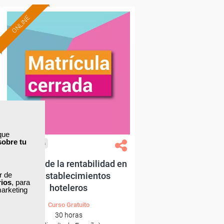
ONLINE
que
sobre tu
Cursos Femxa
Análisis de la rentabilidad en
ar de
los establecimientos
rios
, para
hoteleros
marketing
Curso Gratuito
30 horas