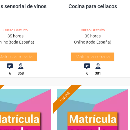
is sensorial de vinos
Cocina para celiacos
Curso Gratuito
Curso Gratuito
35 horas
35 horas
nline (toda España)
Online (toda España)
Matrícula cerrada
Matrícula cerrada
6
358
6
381
ONLINE