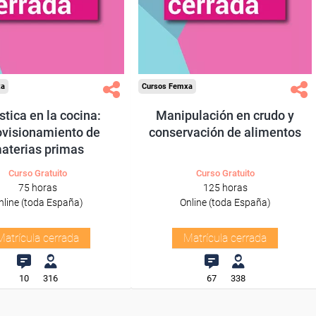
xa
Cursos Femxa
stica en la cocina:
Manipulación en crudo y
visionamiento de
conservación de alimentos
aterias primas
Curso Gratuito
Curso Gratuito
75 horas
125 horas
nline (toda España)
Online (toda España)
Matrícula cerrada
Matrícula cerrada
10
316
67
338