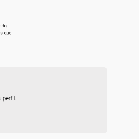
ado,
os que
 perfil.