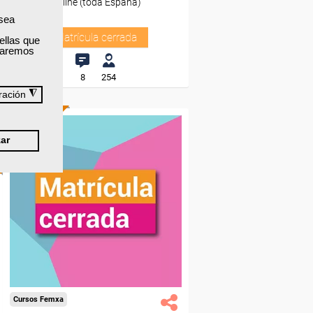
Online (toda España)
 sea
Matrícula cerrada
ellas que
izaremos
8
254
◮
ración
ONLINE
ar
Cursos Femxa