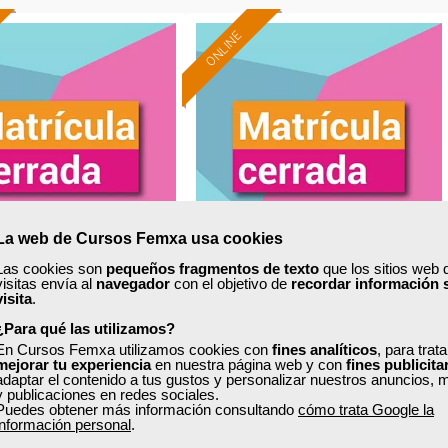
ONLINE
La web de Cursos Femxa usa cookies
Las cookies son
pequeños fragmentos de texto
que los sitios web 
visitas envía al
navegador
con el objetivo de
recordar información 
xa
Cursos Femxa
visita
.
ización del almacén
Gestión del bar cafetería
¿Para qué las utilizamos?
En Cursos Femxa utilizamos cookies con
fines analíticos
, para trat
mejorar tu experiencia
en nuestra página web y con
fines publicita
adaptar el contenido a tus gustos y personalizar nuestros anuncios, 
y publicaciones en redes sociales.
Puedes obtener más información consultando
cómo trata Google la
Curso Gratuito
Curso Gratuito
información personal
.
30 horas
60 horas