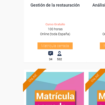
Gestión de la restauración
Anális
Curso Gratuito
100 horas
Online (toda España)
O
Matrícula cerrada
34
532
ONLINE
ONLINE