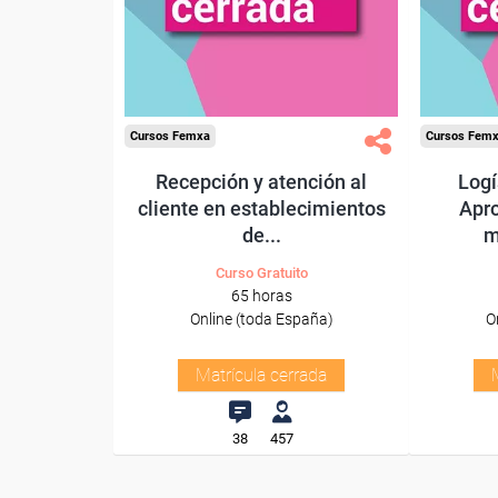
Cursos Femxa
Cursos Fem
Recepción y atención al
Logí
cliente en establecimientos
Apro
de...
m
Curso Gratuito
65 horas
Online (toda España)
O
Matrícula cerrada
38
457