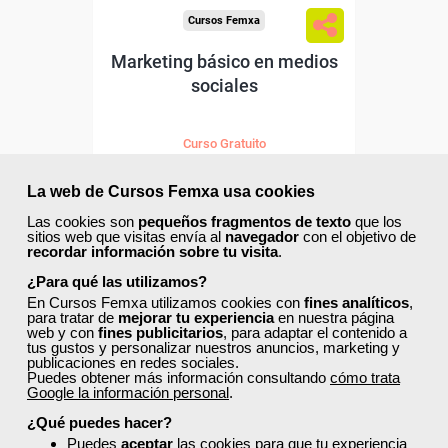
Cursos Femxa
Marketing básico en medios
sociales
Curso Gratuito
25 horas
Online (toda España)
La web de Cursos Femxa usa cookies
Las cookies son
pequeños fragmentos de texto
que los
Matrícula cerrada
sitios web que visitas envía al
navegador
con el objetivo de
recordar información sobre tu visita
.
¿Para qué las utilizamos?
0
77
En Cursos Femxa utilizamos cookies con
fines analíticos
,
para tratar de
mejorar tu experiencia
en nuestra página
web y con
fines publicitarios
, para adaptar el contenido a
tus gustos y personalizar nuestros anuncios, marketing y
ONLINE
publicaciones en redes sociales.
Puedes obtener más información consultando
cómo trata
Google la información personal
.
¿Qué puedes hacer?
Puedes
aceptar
las cookies para que tu experiencia