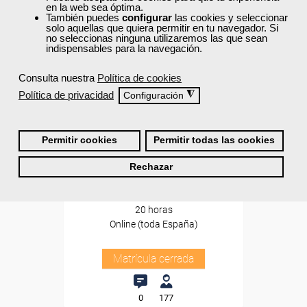
en la web sea óptima.
También puedes
configurar
las cookies y seleccionar
solo aquellas que quiera permitir en tu navegador. Si
no seleccionas ninguna utilizaremos las que sean
indispensables para la navegación.
Consulta nuestra
Política de cookies
Política de privacidad
◮
Configuración
Cursos Femxa
Parámetros económicos
Permitir cookies
Permitir todas las cookies
rentables en eficiencia
Rechazar
energética de...
Curso Gratuito
20 horas
Online (toda España)
Matrícula cerrada
0
177