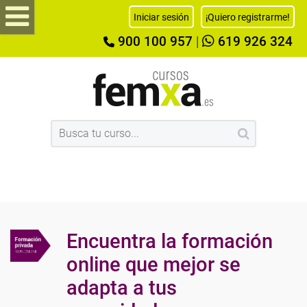
Iniciar sesión
¡Quiero registrarme!
900 100 957
|
619 926 324
Encuentra la formación
online que mejor se
adapta a tus