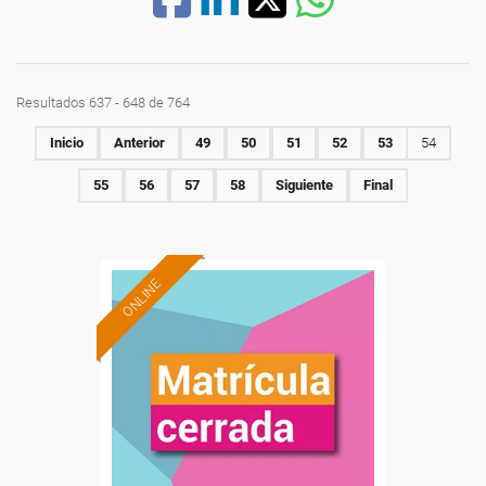
Resultados 637 - 648 de 764
Inicio
Anterior
49
50
51
52
53
54
55
56
57
58
Siguiente
Final
ONLINE