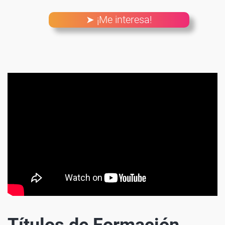
➤ ¡Me interesa!