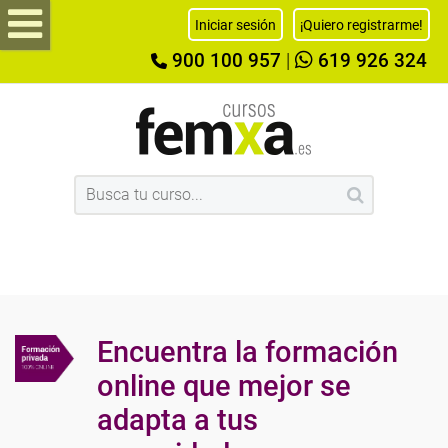
Iniciar sesión
¡Quiero registrarme!
900 100 957
|
619 926 324
Encuentra la formación
online que mejor se
adapta a tus