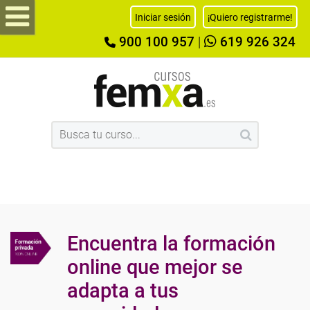
Iniciar sesión
¡Quiero registrarme!
900 100 957
|
619 926 324
Encuentra la formación
online que mejor se
adapta a tus