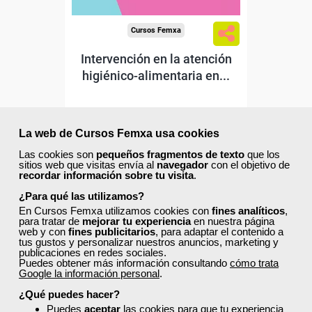
Cursos Femxa
Intervención en la atención
higiénico-alimentaria en...
Curso Gratuito
85 horas
La web de Cursos Femxa usa cookies
Online (Cataluña )
Las cookies son
pequeños fragmentos de texto
que los
sitios web que visitas envía al
navegador
con el objetivo de
recordar información sobre tu visita
.
Matrícula cerrada
¿Para qué las utilizamos?
En Cursos Femxa utilizamos cookies con
fines analíticos
,
0
25
para tratar de
mejorar tu experiencia
en nuestra página
web y con
fines publicitarios
, para adaptar el contenido a
tus gustos y personalizar nuestros anuncios, marketing y
publicaciones en redes sociales.
TÍTULO OFICIAL
Puedes obtener más información consultando
cómo trata
Google la información personal
.
¿Qué puedes hacer?
Puedes
aceptar
las cookies para que tu experiencia