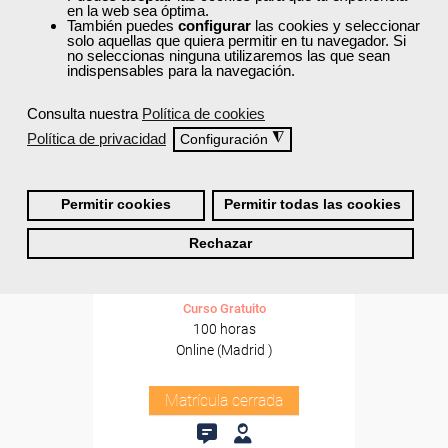
en la web sea óptima.
También puedes
configurar
las cookies y seleccionar
solo aquellas que quiera permitir en tu navegador. Si
no seleccionas ninguna utilizaremos las que sean
indispensables para la navegación.
Consulta nuestra
Política de cookies
Política de privacidad
◮
Configuración
Cursos Femxa
Permitir cookies
Permitir todas las cookies
Selección, elaboración,
Rechazar
adaptación y utilización de
materiales,...
Curso Gratuito
100 horas
Online (Madrid )
Matrícula cerrada