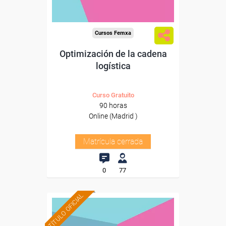
Cursos Femxa
Optimización de la cadena
logística
Curso Gratuito
90 horas
Online (Madrid )
Matrícula cerrada
0
77
TÍTULO OFICIAL