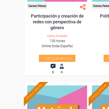
Cursos Femxa
Cursos Fem
Participación y creación de
Polí
redes con perspectiva de
género
Curso Gratuito
130 horas
Online (toda España)
Matrícula cerrada
0
0
TÍTULO OFICIAL
TITULO OFICIAL