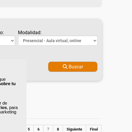
o:
Modalidad:
Buscar
que
sobre tu
ar de
rios
, para
marketing
2
3
4
5
6
7
8
Siguiente
Final