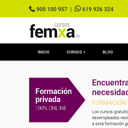
900 100 957
|
619 926 324
INICIO
CURSOS
BLOG
Encuentra
necesida
FORMACIÓN 
Los cursos gratuito
desempleados resid
a esta formación gr