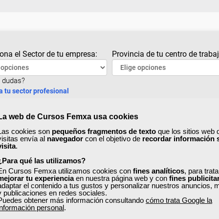
ona el Sector de tu empresa:
Provincia de tu centro de trabaj
 dudas?
a tu sector profesional
La web de Cursos Femxa usa cookies
Las cookies son
pequeños fragmentos de texto
que los sitios web 
visitas envía al
navegador
con el objetivo de
recordar información 
visita
.
¿Para qué las utilizamos?
En Cursos Femxa utilizamos cookies con
fines analíticos
, para trat
mejorar tu experiencia
en nuestra página web y con
fines publicita
adaptar el contenido a tus gustos y personalizar nuestros anuncios, 
y publicaciones en redes sociales.
Puedes obtener más información consultando
cómo trata Google la
información personal
.
Inicio
Anterior
1