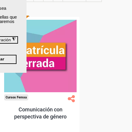
 sea
ellas que
TÍTULO OFICIAL
izaremos
◮
ración
ar
Cursos Femxa
Comunicación con
perspectiva de género