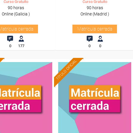
Curso Gratuito
Curso Gratuito
90 horas
90 horas
Online (Galicia )
Online (Madrid )
Matrícula cerrada
Matrícula cerrada
0
177
0
0
TÍTULO OFICIAL