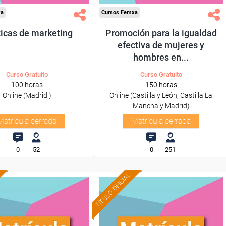
xa
Cursos Femxa
ticas de marketing
Promoción para la igualdad
efectiva de mujeres y
hombres en...
Curso Gratuito
Curso Gratuito
100 horas
150 horas
Online (Madrid )
Online (Castilla y León, Castilla La
Mancha y Madrid)
Matrícula cerrada
Matrícula cerrada
0
52
0
251
TÍTULO OFICIAL