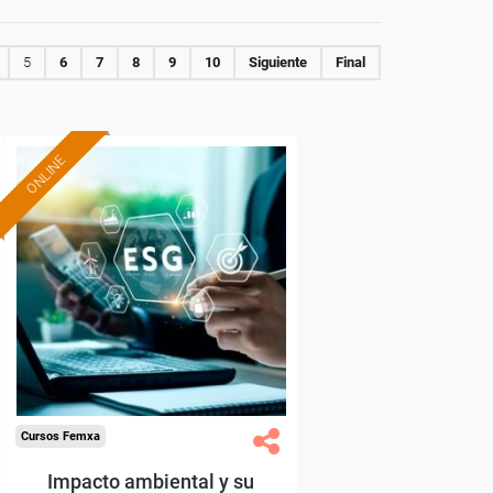
5
6
7
8
9
10
Siguiente
Final
ONLINE
Formación 100%
subvencionada.
Para desempleados,
trabajadores y autónomos.
Sector
-Industria Química.
Cursos Femxa
Impacto ambiental y su