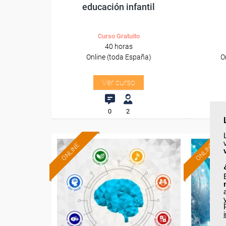
educación infantil
Curso Gratuito
40 horas
Online (toda España)
O
Ver curso
0
2
ONLINE
ONLINE
Formación 100%
subvencionada.
Para desempleados,
Pa
trabajadores y autónomos.
trabajado