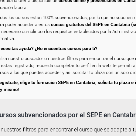
nsulta la oferta disponible de
cursos online y presenciales en Canta
tuación laboral.
dos los cursos están 100% subvencionados, por lo que no suponen n
ra poder acceder a estos
cursos gratuitos del SEPE en Cantabria (
 necesario cumplir con los requisitos establecidos por la Administra
rmativa.
ecesitas ayuda? ¿No encuentras cursos para ti?
iliza nuestro buscador o nuestros filtros para encontrar el curso que m
 estás registrado, recuerda completar tu perfil en la web: te permitirá
rsos a los que puedes acceder y así solicitar tu plaza con un solo clic
egístrate, elige tu formación SEPE en Cantabria, solicita tu plaza e 
y mismo!
ursos subvencionados por el SEPE en Cantabr
 nuestros filtros para encontrar el curso que se adapte a tu