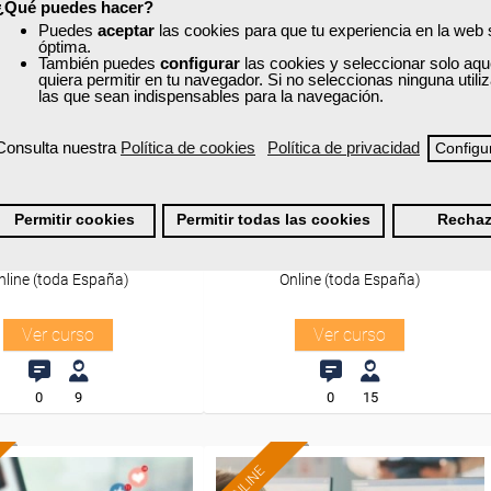
Sector
¿Qué puedes hacer?
-Construcción e industrias
sporte y Logística.
Puedes
aceptar
las cookies para que tu experiencia en la web
Extractivas.
óptima.
También puedes
configurar
las cookies y seleccionar solo aqu
quiera permitir en tu navegador. Si no seleccionas ninguna util
las que sean indispensables para la navegación.
xa
Cursos Femxa
nacionalización de
Interpretación de planos
Consulta nuestra
Política de cookies
Política de privacidad
Configu
estión del transporte
y aduanas
Permitir cookies
Permitir todas las cookies
Rechaz
Curso Gratuito
Curso Gratuito
40 horas
20 horas
nline (toda España)
Online (toda España)
Ver curso
Ver curso
0
9
0
15
ONLINE