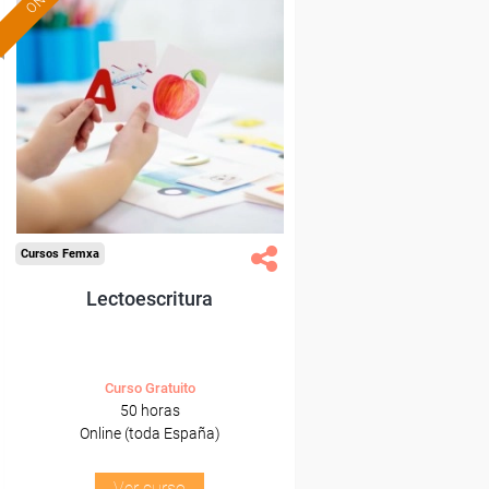
Formación 100%
subvencionada.
Para desempleados,
trabajadores y autónomos.
Sector
-Educación.
Cursos Femxa
Lectoescritura
Curso Gratuito
50 horas
Online (toda España)
Ver curso