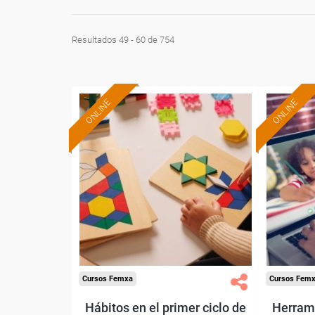
Resultados 49 - 60 de 754
ONLINE
ONLINE
Formación 100%
subvencionada.
Para desempleados,
Pa
trabajadores y autónomos.
trabajado
Sector
-Educación.
Cursos Femxa
Cursos Fem
Hábitos en el primer ciclo de
Herrami