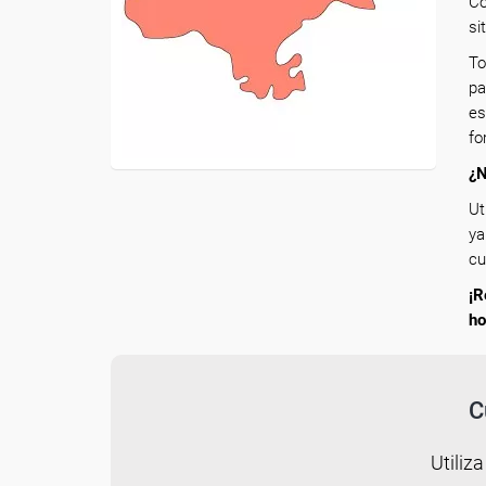
Co
si
To
pa
es
fo
¿N
Ut
ya
cu
¡R
ho
C
Utiliza