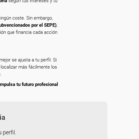
bria
según tus intereses y tu
ingún coste. Sin embargo,
subvencionados por el SEPE)
,
ción que financia cada acción
ejor se ajusta a tu perfil. Si
 localizar más fácilmente los
.
impulsa tu futuro profesional
ia
 perfil.