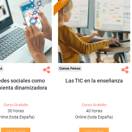
Formación 100%
Formación 100%
subvencionada.
subvencionada.
ra desempleados,
Para desempleados,
res y autónomos.
trabajadores y autónomos.
Sector
Sector
-Educación.
-Educación.
xa
Cursos Femxa
edes sociales como
Las TIC en la enseñanza
ienta dinamizadora
Curso Gratuito
Curso Gratuito
30 horas
40 horas
nline (toda España)
Online (toda España)
Ver curso
Ver curso