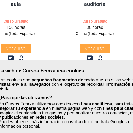
aula
auditoría
Curso Gratuito
Curso Gratuito
160 horas
30 horas
nline (toda España)
Online (toda España)
Ver curso
Ver curso
0
6
0
2
La web de Cursos Femxa usa cookies
Las cookies son
pequeños fragmentos de texto
que los sitios web 
visitas envía al
navegador
con el objetivo de
recordar información 
ONLINE
visita
.
¿Para qué las utilizamos?
Formación 100%
Formación 100%
En Cursos Femxa utilizamos cookies con
subvencionada.
fines analíticos
subvencionada.
, para trat
mejorar tu experiencia
en nuestra página web y con
fines publicita
adaptar el contenido a tus gustos y personalizar nuestros anuncios, 
y publicaciones en redes sociales.
ra desempleados,
Para desempleados,
Puedes obtener más información consultando
cómo trata Google la
res y autónomos.
trabajadores y autónomos.
información personal
.
Sector