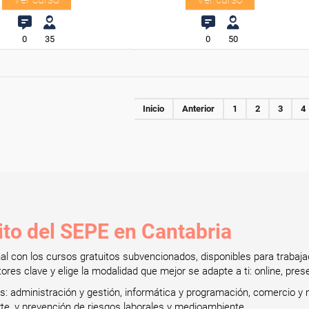
0
35
0
50
Inicio
Anterior
1
2
3
4
ito del SEPE en Cantabria
onal con los cursos gratuitos subvencionados, disponibles para tra
res clave y elige la modalidad que mejor se adapte a ti: online, prese
administración y gestión, informática y programación, comercio y m
orte, y prevención de riesgos laborales y medioambiente.