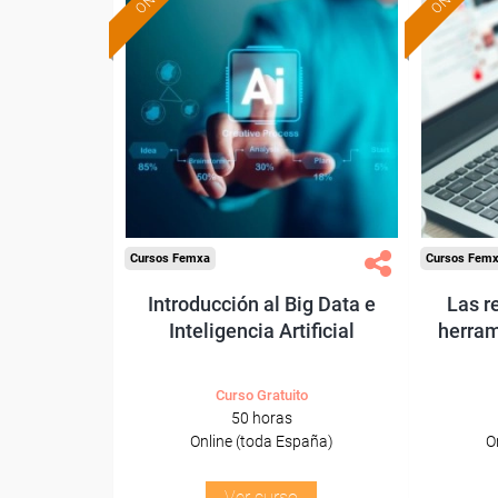
Formación 100%
subvencionada.
Para desempleados,
Pa
trabajadores y autónomos.
trabajado
Sector
-Transporte y Logística.
Cursos Femxa
Cursos Fem
Introducción al Big Data e
Las r
Inteligencia Artificial
herram
Curso Gratuito
50 horas
Online (toda España)
O
Ver curso