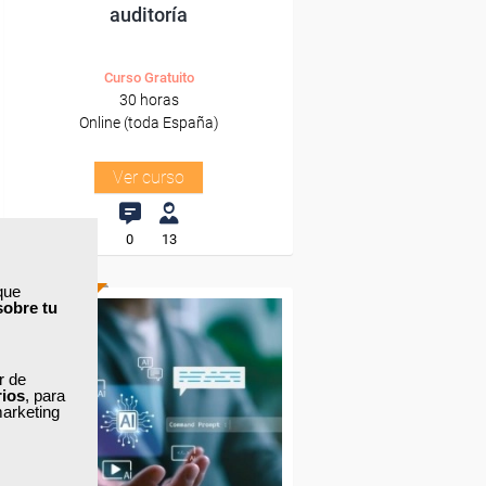
auditoría
Curso Gratuito
30 horas
Online (toda España)
Ver curso
0
13
que
sobre tu
ONLINE
Formación 100%
ar de
subvencionada.
rios
, para
marketing
Para desempleados,
trabajadores y autónomos.