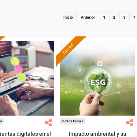
Inicio
Anterior
1
2
3
4
ONLINE
Formación 100%
Formación 100%
subvencionada.
subvencionada.
ra desempleados,
Para desempleados,
res y autónomos.
trabajadores y autónomos.
Sector
Sector
-Educación.
-Mediambiente.
xa
Cursos Femxa
entas digitales en el
Impacto ambiental y su