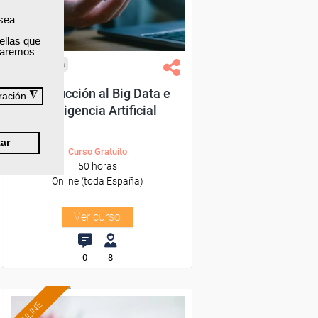
Sector
-Servicios a las Empresas.
 sea
ellas que
izaremos
Cursos Femxa
Introducción al Big Data e
◮
ración
Inteligencia Artificial
ar
Curso Gratuito
50 horas
Online (toda España)
Ver curso
0
8
ONLINE