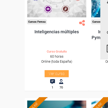
Sector
-Educación.
-Tran
Cursos Femxa
Cursos Fem
Inteligencias múltiples
Inter
Pymes: G
Curso Gratuito
60 horas
Online (toda España)
O
Ver curso
1
70
ONLINE
ONLINE