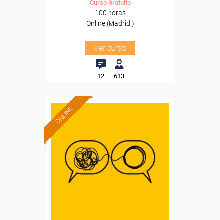
Curso Gratuito
100 horas
Online (Madrid )
Ver curso
12
613
ONLINE
Formación 100%
subvencionada.
Para desempleados,
trabajadores y autónomos.
Sector
-Educación.