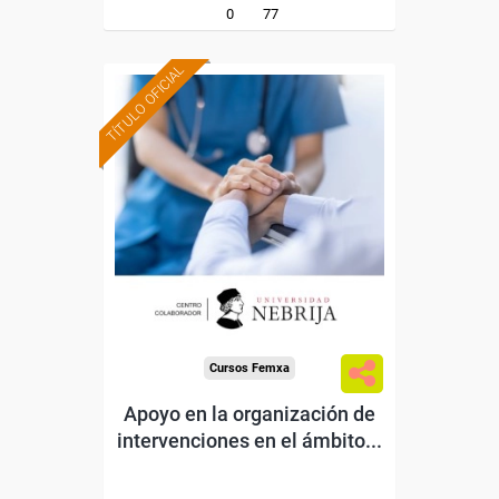
0
77
TÍTULO OFICIAL
Formación 100%
subvencionada.
Para desempleados,
trabajadores y autónomos.
Para todos los sectores.
Cursos Femxa
Apoyo en la organización de
intervenciones en el ámbito...