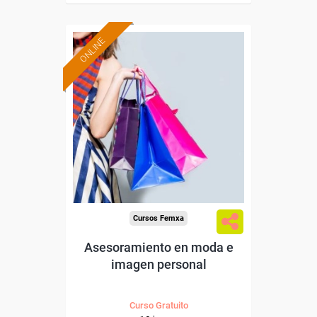
ONLINE
Formación 100%
subvencionada.
Para desempleados,
trabajadores y autónomos.
Sector
-Grandes Almacenes.
Cursos Femxa
Asesoramiento en moda e
imagen personal
Curso Gratuito