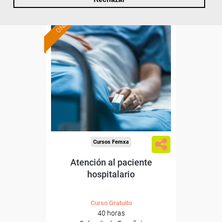
ONLINE
Formación 100%
subvencionada.
Para desempleados,
trabajadores y autónomos.
Sector
-Sanidad.
Cursos Femxa
Atención al paciente
hospitalario
Curso Gratuito
40 horas