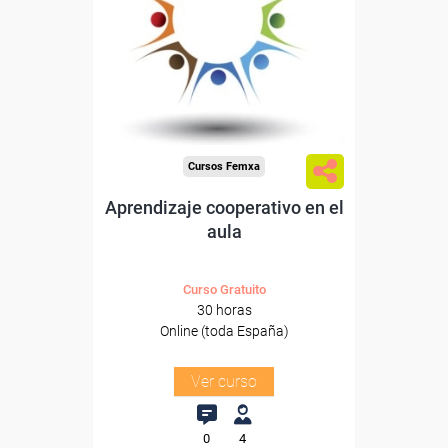
Para desempleados,
trabajadores y autónomos.
Sector
-Educación.
Cursos Femxa
Aprendizaje cooperativo en el
aula
Curso Gratuito
30 horas
Online (toda España)
Ver curso
0
4