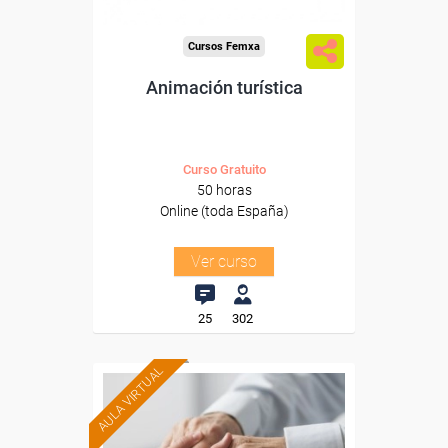
Cursos Femxa
Animación turística
Curso Gratuito
50 horas
Online (toda España)
Ver curso
25
302
AULA VIRTUAL
Formación 100%
subvencionada.