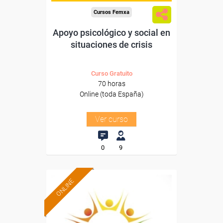
Cursos Femxa
Apoyo psicológico y social en
situaciones de crisis
Curso Gratuito
70 horas
Online (toda España)
Ver curso
0
9
ONLINE
Formación 100%
subvencionada.