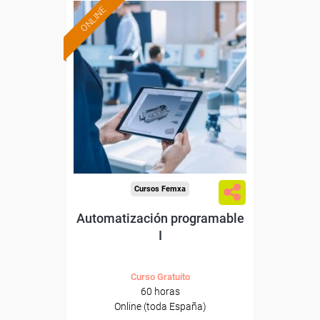
ONLINE
Formación 100%
subvencionada.
Para desempleados,
trabajadores y autónomos.
Sector
-Construcción e industrias
Extractivas.
Cursos Femxa
Automatización programable
I
Curso Gratuito
60 horas
Online (toda España)