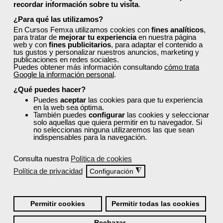
Para desempleados,
recordar información sobre tu visita
.
trabajadores y autónomos.
¿Para qué las utilizamos?
Sector
En Cursos Femxa utilizamos cookies con
fines analíticos
,
-Educación.
para tratar de
mejorar tu experiencia
en nuestra página
web y con
fines publicitarios
, para adaptar el contenido a
tus gustos y personalizar nuestros anuncios, marketing y
publicaciones en redes sociales.
Puedes obtener más información consultando
cómo trata
Cursos Femxa
Google la información personal
.
¿Qué puedes hacer?
Atención al alumnado con
Puedes
aceptar
las cookies para que tu experiencia
altas capacidades
en la web sea óptima.
También puedes
configurar
las cookies y seleccionar
solo aquellas que quiera permitir en tu navegador. Si
no seleccionas ninguna utilizaremos las que sean
Curso Gratuito
indispensables para la navegación.
50 horas
Online (toda España)
Consulta nuestra
Política de cookies
Política de privacidad
◮
Configuración
Ver curso
Permitir cookies
Permitir todas las cookies
0
9
Rechazar