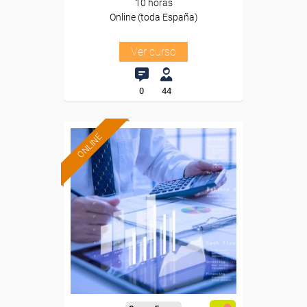
10 horas
Online (toda España)
Ver curso
0
44
ONLINE
Formación 100%
subvencionada.
Para desempleados,
trabajadores y autónomos.
Sector
-Finanzas y Seguros.