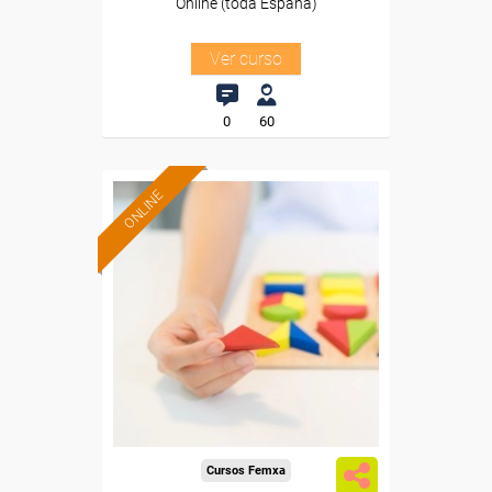
Online (toda España)
Ver curso
0
60
ONLINE
Formación 100%
subvencionada.
Para desempleados,
trabajadores y autónomos.
Sector
-Educación.
Cursos Femxa