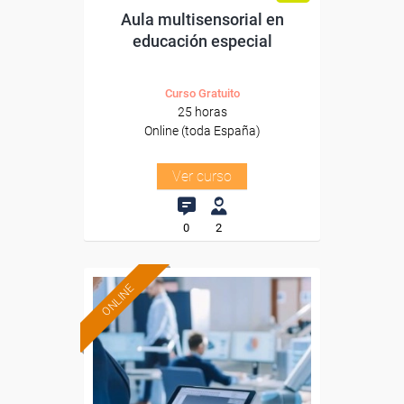
Aula multisensorial en
educación especial
Curso Gratuito
25 horas
Online (toda España)
Ver curso
0
2
ONLINE
Formación 100%
subvencionada.
Para desempleados,
trabajadores y autónomos.