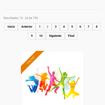
Resultados 13 - 24 de 753
Inicio
Anterior
1
2
3
4
5
6
7
8
9
10
Siguiente
Final
ONLINE
Formación 100%
subvencionada.
Para desempleados,
trabajadores y autónomos.
Sector
-Hosteleria y Turismo.