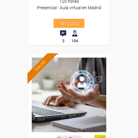
120 horas
Presencial - Aula virtual en Madrid
Ver curso
3
104
ONLINE
Formación 100%
subvencionada.
Para desempleados,
trabajadores y autónomos.
Sector
-Otros Servicios.