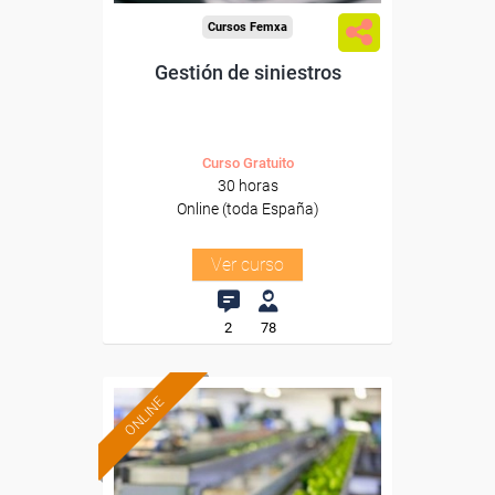
Cursos Femxa
Gestión de siniestros
Curso Gratuito
30 horas
Online (toda España)
Ver curso
2
78
ONLINE
Formación 100%
subvencionada.