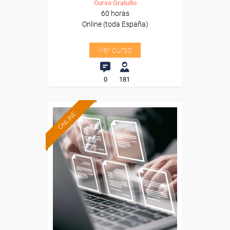
Curso Gratuito
60 horas
Online (toda España)
Ver curso
0
181
ONLINE
Formación 100%
subvencionada.
Para desempleados,
trabajadores y autónomos.
Sector
-Finanzas y Seguros.