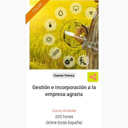
ONLINE
Formación 100%
subvencionada.
Para desempleados,
trabajadores y autónomos.
Sector
-Agricultura y Ganadería.
Cursos Femxa
Gestión e incorporación a la
empresa agraria
Curso Gratuito
202 horas
Online (toda España)