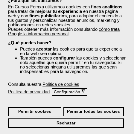
¿Para qué las utilizamos?
En Cursos Femxa utilizamos cookies con
fines analíticos
,
para tratar de
mejorar tu experiencia
en nuestra página
web y con
fines publicitarios
, para adaptar el contenido a
tus gustos y personalizar nuestros anuncios, marketing y
publicaciones en redes sociales.
Puedes obtener más información consultando
cómo trata
Google la información personal
.
Cursos Femxa
¿Qué puedes hacer?
Logística integral y logística
Puedes
aceptar
las cookies para que tu experiencia
en la web sea óptima.
inversa en la cadena de...
También puedes
configurar
las cookies y seleccionar
solo aquellas que quiera permitir en tu navegador. Si
no seleccionas ninguna utilizaremos las que sean
indispensables para la navegación.
Curso Gratuito
30 horas
Consulta nuestra
Política de cookies
Online (toda España)
Política de privacidad
◮
Configuración
Matrícula cerrada
Permitir cookies
Permitir todas las cookies
0
108
Rechazar