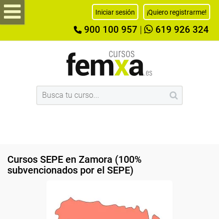
Iniciar sesión
¡Quiero registrarme!
900 100 957
|
619 926 324
Cursos SEPE en Zamora (100%
subvencionados por el SEPE)