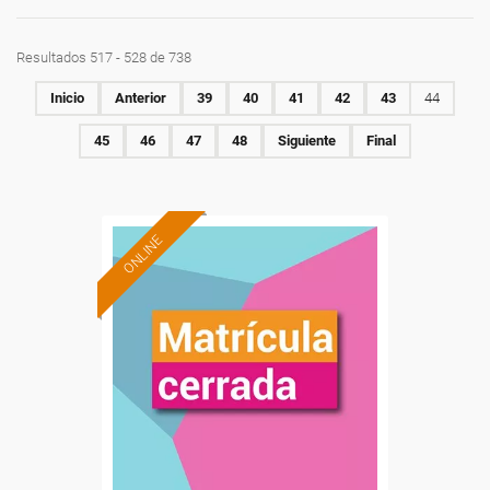
Resultados 517 - 528 de 738
Inicio
Anterior
39
40
41
42
43
44
45
46
47
48
Siguiente
Final
ONLINE