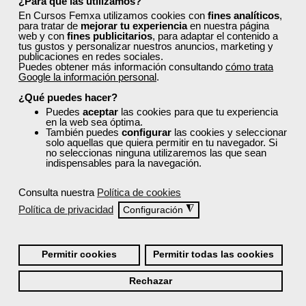
¿Para qué las utilizamos?
En Cursos Femxa utilizamos cookies con
fines analíticos
,
para tratar de
mejorar tu experiencia
en nuestra página
web y con
fines publicitarios
, para adaptar el contenido a
tus gustos y personalizar nuestros anuncios, marketing y
publicaciones en redes sociales.
Puedes obtener más información consultando
cómo trata
Google la información personal
.
Cursos Femxa
¿Qué puedes hacer?
Educación emocional
Puedes
aceptar
las cookies para que tu experiencia
en la web sea óptima.
También puedes
configurar
las cookies y seleccionar
solo aquellas que quiera permitir en tu navegador. Si
no seleccionas ninguna utilizaremos las que sean
indispensables para la navegación.
Curso Gratuito
20 horas
Consulta nuestra
Política de cookies
Online (toda España)
Política de privacidad
◮
Configuración
Matrícula cerrada
Permitir cookies
Permitir todas las cookies
6
727
Rechazar