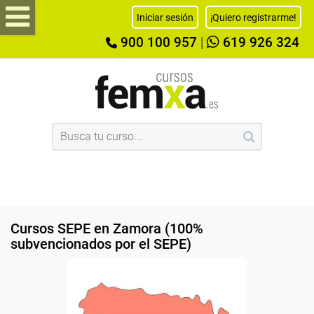
Iniciar sesión
¡Quiero registrarme!
900 100 957
|
619 926 324
Cursos SEPE en Zamora (100%
subvencionados por el SEPE)