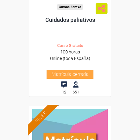
Cursos Femxa
Cuidados paliativos
Curso Gratuito
100 horas
Online (toda España)
Matrícula cerrada
12
651
ONLINE