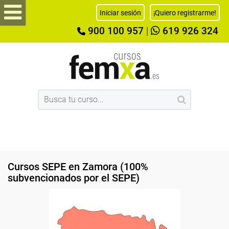
Iniciar sesión
¡Quiero registrarme!
900 100 957
|
619 926 324
Cursos SEPE en Zamora (100%
subvencionados por el SEPE)