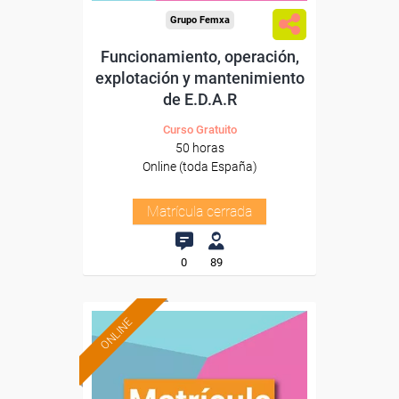
Grupo Femxa
Funcionamiento, operación,
explotación y mantenimiento
de E.D.A.R
Curso Gratuito
50 horas
Online (toda España)
Matrícula cerrada
0
89
ONLINE