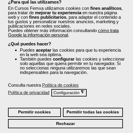
¿Para qué las utilizamos?
En Cursos Femxa utilizamos cookies con
fines analíticos
,
para tratar de
mejorar tu experiencia
en nuestra página
web y con
fines publicitarios
, para adaptar el contenido a
tus gustos y personalizar nuestros anuncios, marketing y
publicaciones en redes sociales.
Puedes obtener más información consultando
cómo trata
Google la información personal
.
Grupo Femxa
¿Qué puedes hacer?
Gestión de incidencias del
Puedes
aceptar
las cookies para que tu experiencia
en la web sea óptima.
viajero. Fidelización del
También puedes
configurar
las cookies y seleccionar
cliente
solo aquellas que quiera permitir en tu navegador. Si
no seleccionas ninguna utilizaremos las que sean
indispensables para la navegación.
Curso Gratuito
30 horas
Online (toda España)
Consulta nuestra
Política de cookies
Política de privacidad
◮
Configuración
Matrícula cerrada
Permitir cookies
Permitir todas las cookies
2
372
Rechazar