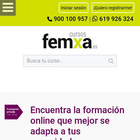
Iniciar sesión
¡Quiero registrarme!
900 100 957
|
619 926 324
Encuentra la formación
online que mejor se
adapta a tus