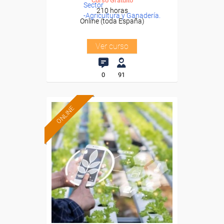
Curso Gratuito
Sector
210 horas
-Agricultura y Ganadería.
Online (toda España)
Ver curso
0
91
ONLINE