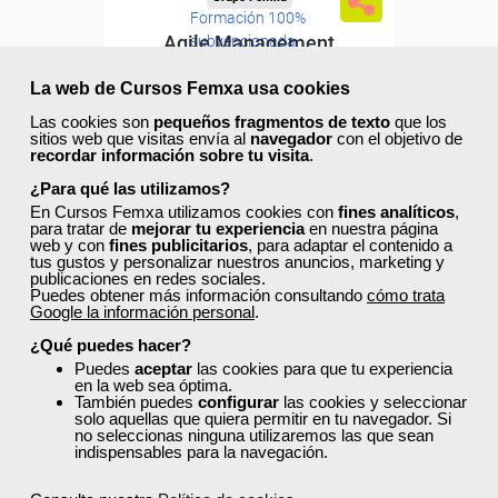
Formación 100%
Agile Management
subvencionada.
Para desempleados,
La web de Cursos Femxa usa cookies
trabajadores y autónomos.
Las cookies son
pequeños fragmentos de texto
que los
Curso Gratuito
sitios web que visitas envía al
navegador
con el objetivo de
Sector
recordar información sobre tu visita
.
60 horas
-Administración.
Online (toda España)
¿Para qué las utilizamos?
En Cursos Femxa utilizamos cookies con
fines analíticos
,
para tratar de
mejorar tu experiencia
en nuestra página
Ver curso
web y con
fines publicitarios
, para adaptar el contenido a
tus gustos y personalizar nuestros anuncios, marketing y
publicaciones en redes sociales.
Puedes obtener más información consultando
cómo trata
8
448
Google la información personal
.
¿Qué puedes hacer?
Puedes
aceptar
las cookies para que tu experiencia
ONLINE
en la web sea óptima.
También puedes
configurar
las cookies y seleccionar
solo aquellas que quiera permitir en tu navegador. Si
no seleccionas ninguna utilizaremos las que sean
indispensables para la navegación.