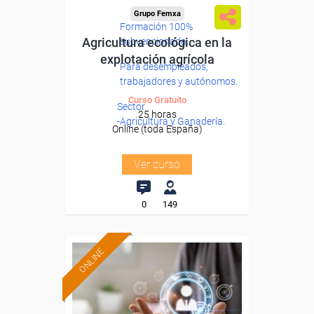
Grupo Femxa
Formación 100%
Agricultura ecológica en la
subvencionada.
explotación agrícola
Para desempleados,
trabajadores y autónomos.
Curso Gratuito
Sector
25 horas
-Agricultura y Ganadería.
Online (toda España)
Ver curso
0
149
ONLINE