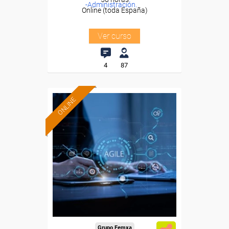
-Administración.
Online (toda España)
Ver curso
4
87
ONLINE
Grupo Femxa