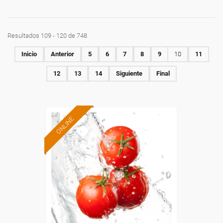
Resultados 109 - 120 de 748
Inicio
Anterior
5
6
7
8
9
10
11
12
13
14
Siguiente
Final
ONLINE