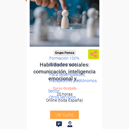
Grupo Femxa
Formación 100%
Habilidades sociales:
subvencionada.
comunicación, inteligencia
Para desempleados,
emocional y...
trabajadores y autónomos.
Curso Gratuito
Sector
20 horas
-Otros Servicios.
Online (toda España)
Ver curso