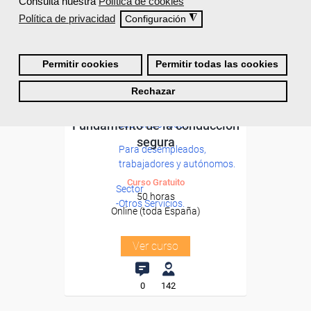
Consulta nuestra
Política de cookies
Política de privacidad
◮
Configuración
Permitir cookies
Permitir todas las cookies
Rechazar
Grupo Femxa
Formación 100%
Fundamento de la conducción
subvencionada.
segura
Para desempleados,
trabajadores y autónomos.
Curso Gratuito
Sector
50 horas
-Otros Servicios.
Online (toda España)
Ver curso
0
142