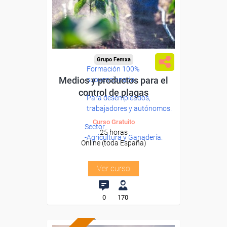
Grupo Femxa
Formación 100%
Medios y productos para el
subvencionada.
control de plagas
Para desempleados,
trabajadores y autónomos.
Curso Gratuito
Sector
25 horas
-Agricultura y Ganadería.
Online (toda España)
Ver curso
0
170