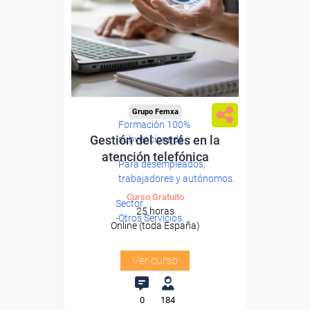
Grupo Femxa
Formación 100%
Gestión del estrés en la
subvencionada.
atención telefónica
Para desempleados,
trabajadores y autónomos.
Curso Gratuito
Sector
25 horas
-Otros Servicios.
Online (toda España)
Ver curso
0
184