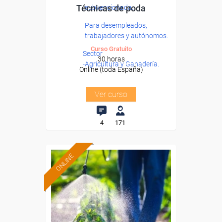
Técnicas de poda
subvencionada.
Para desempleados,
trabajadores y autónomos.
Curso Gratuito
Sector
30 horas
-Agricultura y Ganadería.
Online (toda España)
Ver curso
4
171
ONLINE